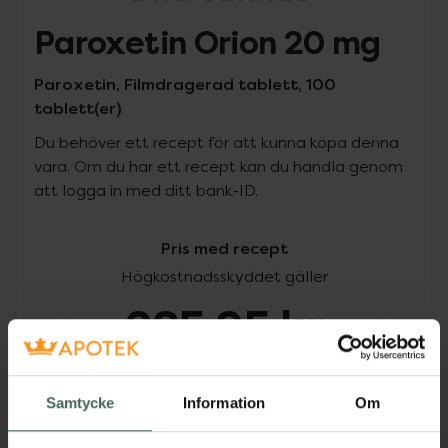
Paroxetin Orion 20 mg
Paroxetin, Filmdragerad tablett, 100
tablett(er)
Du behöver ett recept för att kunna köpa denna
vara. Om du har ett recept kan du handla genom
att logga in med ditt bank-ID.
Pris med recept
Högkostnadsskyddet gäller
285,95 kr
I apotek:
285,95 kr
Samtycke
Information
Om
Köp via ditt recept