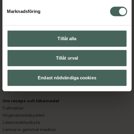
hjälpa just dig att må lite bättre. Välkommen att prata
med oss.
Marknadsföring
Kundservice
Kontakta oss
Tillåt alla
Vanliga frågor
Hitta apotek
Handla tryggt
Tillåt urval
Leverans, betalning och retur
Kundklubb
Sajtens tillgänglighet
Endast nödvändiga cookies
App
Köpvillkor
Om recept och läkemedel
Fullmakter
Högkostnadsskyddet
Läkemedelsutbyte
Lämna in gammal medicin