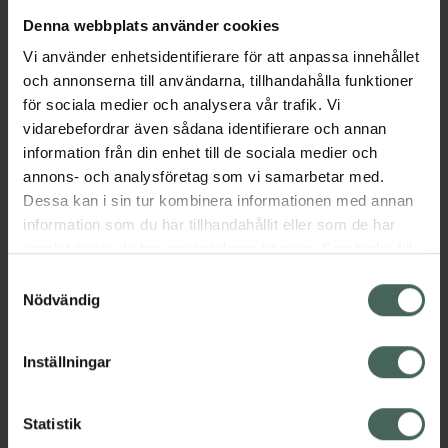
Denna webbplats använder cookies
Aktuella erbjudanden
Vi använder enhetsidentifierare för att anpassa innehållet
och annonserna till användarna, tillhandahålla funktioner
Beskrivning
Dölj
för sociala medier och analysera vår trafik. Vi
vidarebefordrar även sådana identifierare och annan
information från din enhet till de sociala medier och
Läs alltid bipacksedeln innan
annons- och analysföretag som vi samarbetar med.
användning.
Dessa kan i sin tur kombinera informationen med annan
information som du har tillhandahållit eller som de har
EAN:
07350096048886
samlat in när du har använt deras tjänster. Samtycke till
cookies är frivilligt och du kan när som helst ändra eller
Samtyckesval
återkalla ditt samtycke via webbplatsens
Nödvändig
cookieinställningar. Ett återkallat samtycke påverkar inte
lagligheten av behandling som skett innan återkallelsen.
Inställningar
Kronans Apotek finns här för dig. Du hittar oss från Skåne i
syd till Lappland i norr, och online i mobilen och på
Statistik
datorn. Oavsett vem du är så är det vårt uppdrag att