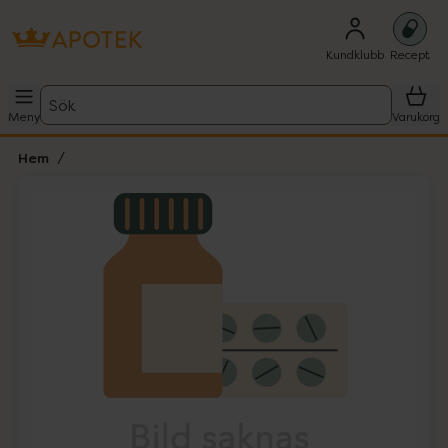
Kundklubb
Recept
Sök
Meny
Varukorg
Hem
Hoppa över Lista
Lista: . Innehåller 1 objekt.