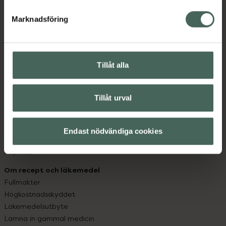
hjälpa just dig att må lite bättre. Välkommen att prata
med oss.
Marknadsföring
Kundservice
Kontakta oss
Tillåt alla
Vanliga frågor
Hitta apotek
Handla tryggt
Tillåt urval
Leverans, betalning och retur
Kundklubb
Sajtens tillgänglighet
Endast nödvändiga cookies
App
Köpvillkor
Om recept och läkemedel
Fullmakter
Högkostnadsskyddet
Läkemedelsutbyte
Lämna in gammal medicin