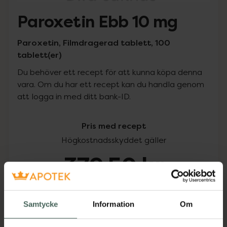
Paroxetin Ebb 10 mg
Paroxetin, Filmdragerad tablett, 100
tablett(er)
Du behöver ett recept för att kunna köpa denna
vara. Om du har ett recept kan du handla genom
att logga in med ditt bank-ID.
Pris med recept
Högkostnadsskyddet gäller
379,50 kr
I apotek:
379,50 kr
Samtycke
Information
Om
Köp via ditt recept