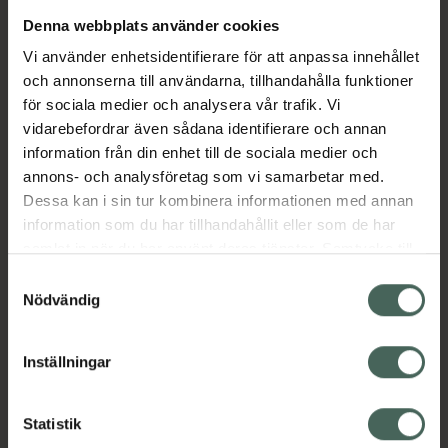
Denna webbplats använder cookies
Aktuella erbjudanden
Vi använder enhetsidentifierare för att anpassa innehållet
och annonserna till användarna, tillhandahålla funktioner
Beskrivning
Dölj
för sociala medier och analysera vår trafik. Vi
vidarebefordrar även sådana identifierare och annan
information från din enhet till de sociala medier och
Läs alltid bipacksedeln innan
annons- och analysföretag som vi samarbetar med.
användning.
Dessa kan i sin tur kombinera informationen med annan
information som du har tillhandahållit eller som de har
EAN:
07046261971515
samlat in när du har använt deras tjänster. Samtycke till
cookies är frivilligt och du kan när som helst ändra eller
Samtyckesval
återkalla ditt samtycke via webbplatsens
Nödvändig
cookieinställningar. Ett återkallat samtycke påverkar inte
lagligheten av behandling som skett innan återkallelsen.
Inställningar
Kronans Apotek finns här för dig. Du hittar oss från Skåne i
syd till Lappland i norr, och online i mobilen och på
Statistik
datorn. Oavsett vem du är så är det vårt uppdrag att