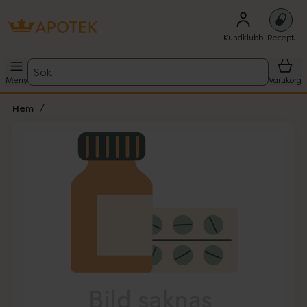
Kundklubb
Recept
Sök
Meny
Varukorg
Hem
Hoppa över Lista
Lista: . Innehåller 1 objekt.