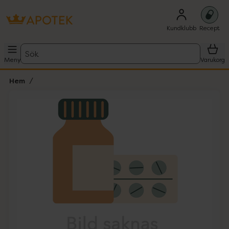
Kundklubb
Recept
Sök
Meny
Varukorg
Hem
Hoppa över Lista
Lista: . Innehåller 1 objekt.