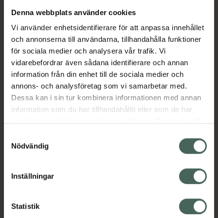
Denna webbplats använder cookies
Aktuella erbjudanden
Vi använder enhetsidentifierare för att anpassa innehållet
och annonserna till användarna, tillhandahålla funktioner
Beskrivning
Dölj
för sociala medier och analysera vår trafik. Vi
vidarebefordrar även sådana identifierare och annan
information från din enhet till de sociala medier och
Läs alltid bipacksedeln innan
annons- och analysföretag som vi samarbetar med.
användning.
Dessa kan i sin tur kombinera informationen med annan
information som du har tillhandahållit eller som de har
EAN:
07046260456501
samlat in när du har använt deras tjänster. Samtycke till
cookies är frivilligt och du kan när som helst ändra eller
Samtyckesval
återkalla ditt samtycke via webbplatsens
Nödvändig
cookieinställningar. Ett återkallat samtycke påverkar inte
lagligheten av behandling som skett innan återkallelsen.
Inställningar
Kronans Apotek finns här för dig. Du hittar oss från Skåne i
syd till Lappland i norr, och online i mobilen och på
Statistik
datorn. Oavsett vem du är så är det vårt uppdrag att