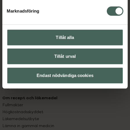
hjälpa just dig att må lite bättre. Välkommen att prata
med oss.
Marknadsföring
Kundservice
Kontakta oss
Tillåt alla
Vanliga frågor
Hitta apotek
Handla tryggt
Tillåt urval
Leverans, betalning och retur
Kundklubb
Sajtens tillgänglighet
Endast nödvändiga cookies
App
Köpvillkor
Om recept och läkemedel
Fullmakter
Högkostnadsskyddet
Läkemedelsutbyte
Lämna in gammal medicin