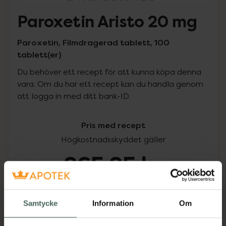
Paroxetin Aristo 20 mg
Paroxetin, Filmdragerad tablett, 100
tablett(er)
Du behöver ett recept för att kunna köpa denna
vara. Om du har ett recept kan du handla genom
att logga in med ditt bank-ID.
Pris med recept
Högkostnadsskyddet gäller
265,25 kr
I apotek:
265,25 kr
Samtycke
Information
Om
Köp via ditt recept