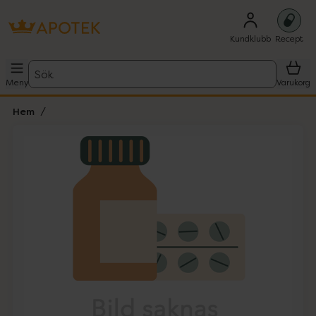
Kundklubb
Recept
Sök
Meny
Varukorg
Hem
Hoppa över Lista
Lista: . Innehåller 1 objekt.