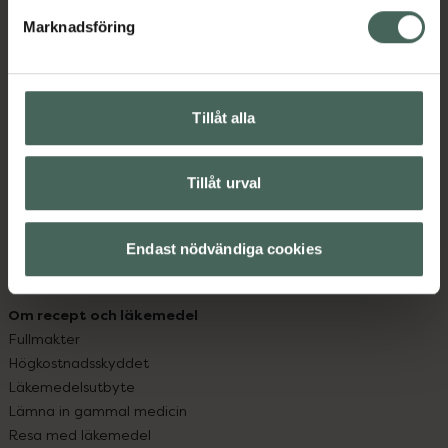
med oss.
Marknadsföring
Kundservice
Kontakta oss
Vanliga frågor
Tillåt alla
Hitta apotek
Handla tryggt
Leverans, betalning och retur
Tillåt urval
Kundklubb
Sajtens tillgänglighet
Endast nödvändiga cookies
App
Köpvillkor
Om recept och läkemedel
Fullmakter
Högkostnadsskyddet
Läkemedelsutbyte
Lämna in gammal medicin
Resa med läkemedel