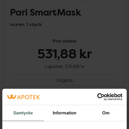
Pari SmartMask
vuxen, 1 styck
Pris online
531,88 kr
I apotek:
531,88 kr
Pari SmartMask, 531.88 
Utgått
Utgått ur sortimentet. Varan kan fortfarande
finnas i lager hos något av våra fysiska
Kronans Apotek.
Samtycke
Information
Om
Aktuella erbjudanden