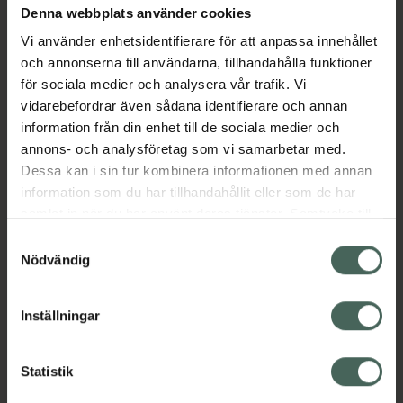
Denna webbplats använder cookies
Vi använder enhetsidentifierare för att anpassa innehållet
Beskrivning
Dölj
och annonserna till användarna, tillhandahålla funktioner
för sociala medier och analysera vår trafik. Vi
Jämförpris
531,88 kr
/
st
vidarebefordrar även sådana identifierare och annan
EAN:
04260020430133
information från din enhet till de sociala medier och
annons- och analysföretag som vi samarbetar med.
Kategorier:
Dessa kan i sin tur kombinera informationen med annan
information som du har tillhandahållit eller som de har
samlat in när du har använt deras tjänster. Samtycke till
cookies är frivilligt och du kan när som helst ändra eller
Samtyckesval
återkalla ditt samtycke via webbplatsens
Nödvändig
cookieinställningar. Ett återkallat samtycke påverkar inte
lagligheten av behandling som skett innan återkallelsen.
Inställningar
Kronans Apotek finns här för dig. Du hittar oss från Skåne i
syd till Lappland i norr, och online i mobilen och på
datorn. Oavsett vem du är så är det vårt uppdrag att
Statistik
hjälpa just dig att må lite bättre. Välkommen att prata