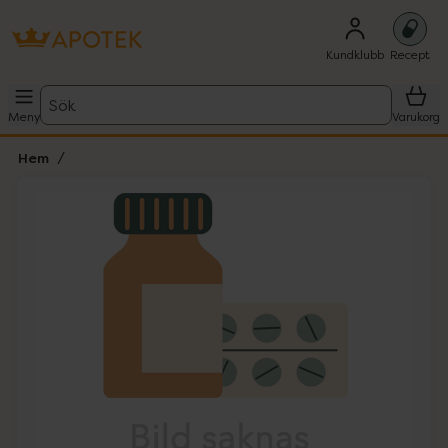
Kundklubb
Recept
Sök
Meny
Varukorg
Hem
Hoppa över Lista
Lista: . Innehåller 1 objekt.