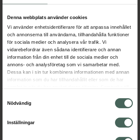
Kronans Apotek.
Denna webbplats använder cookies
Aktuella erbjudanden
Vi använder enhetsidentifierare för att anpassa innehållet
och annonserna till användarna, tillhandahålla funktioner
Beskrivning
Dölj
för sociala medier och analysera vår trafik. Vi
vidarebefordrar även sådana identifierare och annan
information från din enhet till de sociala medier och
Jämförpris
339,38 kr
/
st
annons- och analysföretag som vi samarbetar med.
EAN:
04260020433851
Dessa kan i sin tur kombinera informationen med annan
information som du har tillhandahållit eller som de har
Kategorier:
samlat in när du har använt deras tjänster. Samtycke till
cookies är frivilligt och du kan när som helst ändra eller
Samtyckesval
återkalla ditt samtycke via webbplatsens
Nödvändig
cookieinställningar. Ett återkallat samtycke påverkar inte
lagligheten av behandling som skett innan återkallelsen.
Inställningar
Kronans Apotek finns här för dig. Du hittar oss från Skåne i