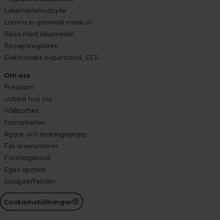
Läkemedelsutbyte
Lämna in gammal medicin
Resa med läkemedel
Receptregistret
Elektroniskt expertstöd, EES
Om oss
Pressrum
Jobba hos oss
Hållbarhet
Samarbeten
Ägare och ledningsgrupp
För leverantörer
Företagskund
Eget apotek
Glädjeeffekten
Cookieinställningar