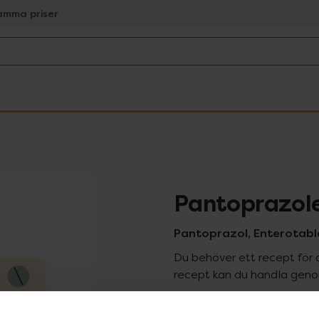
amma priser
Pantoprazol
Pantoprazol, Enterotable
Du behöver ett recept för 
recept kan du handla genom
Pr