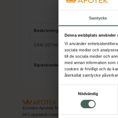
Samtycke
Beskrivning
Denna webbplats använder 
Vi använder enhetsidentifierar
EAN:
05714372006601
sociala medier och analysera 
till de sociala medier och a
med annan information som du 
Bipacksedel från FASS
cookies är frivilligt och du k
återkallat samtycke påverkar 
Samtyckesval
Nödvändig
Kronans Apotek finns här för dig. Du hittar oss fr
till Lappland i norr, och online i mobilen och på d