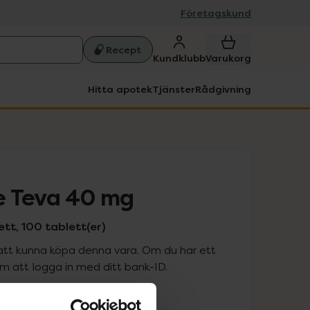
Företagskund
Recept
Kundklubb
Varukorg
Hitta apotek
Tjänster
Rådgivning
e Teva 40 mg
tt, 100 tablett(er)
att kunna köpa denna vara. Om du har ett
 att logga in med ditt bank-ID.
is med recept