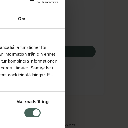
tnadsskyddet gäller
,49 kr
Om
potek:
105,49 kr
andahålla funktioner för
p via ditt recept
n information från din enhet
 tur kombinera informationen
deras tjänster. Samtycke till
ens cookieinställningar. Ett
Marknadsföring
cept och läkemedel
Om oss
kter
Pressrum
tnadsskyddet
Jobba hos oss