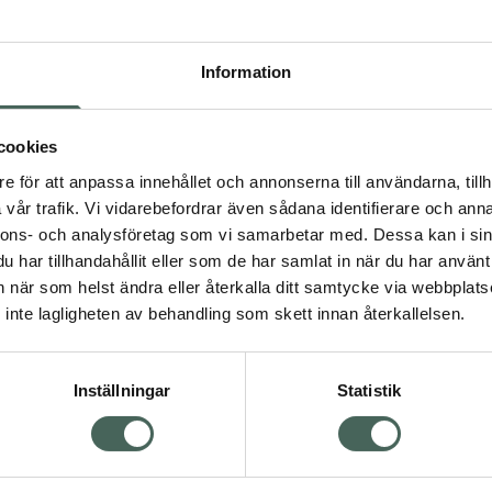
Högkos
105
Information
Dölj
I a
cookies
e för att anpassa innehållet och annonserna till användarna, tillh
Kö
vår trafik. Vi vidarebefordrar även sådana identifierare och anna
nnons- och analysföretag som vi samarbetar med. Dessa kan i sin
har tillhandahållit eller som de har samlat in när du har använt 
Visa
Aktuella erbjudanden
an när som helst ändra eller återkalla ditt samtycke via webbplats
inte lagligheten av behandling som skett innan återkallelsen.
Inställningar
Statistik
Kundservice
Om re
ån Skåne i syd
Kontakta oss
Fullma
atorn.
Vanliga frågor
Högkos