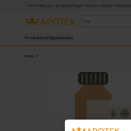
Fri frakt på receptbelagt
Brett utbud
Hälsos
Sök
Produkter
Erbjudanden
Hem
Hoppa över Lista
Lista: . Innehåller 1 objekt.