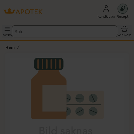
Kundklubb
Recept
Sök
Meny
Varukorg
Hem
Hoppa över Lista
Lista: . Innehåller 1 objekt.