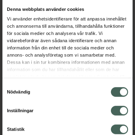
Denna webbplats använder cookies
Aktuella erbjudanden
Vi använder enhetsidentifierare för att anpassa innehållet
och annonserna till användarna, tillhandahålla funktioner
för sociala medier och analysera vår trafik. Vi
Beskrivning
Dölj
vidarebefordrar även sådana identifierare och annan
information från din enhet till de sociala medier och
EAN:
05099151931498
annons- och analysföretag som vi samarbetar med.
Dessa kan i sin tur kombinera informationen med annan
information som du har tillhandahållit eller som de har
samlat in när du har använt deras tjänster. Samtycke till
Bipacksedel från FASS
Visa
cookies är frivilligt och du kan när som helst ändra eller
Samtyckesval
återkalla ditt samtycke via webbplatsens
Nödvändig
cookieinställningar. Ett återkallat samtycke påverkar inte
lagligheten av behandling som skett innan återkallelsen.
Inställningar
Kronans Apotek finns här för dig. Du hittar oss från Skåne i
syd till Lappland i norr, och online i mobilen och på
Statistik
datorn. Oavsett vem du är så är det vårt uppdrag att