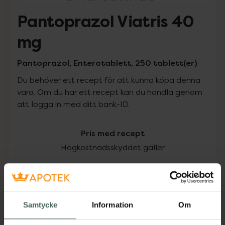
Pantoprazol Viatris 40
mg
Pantoprazol, Enterotablett, 250 tablett(er)
Du behöver ett recept för att kunna köpa denna
vara. Om du har ett recept kan du handla genom
att logga in med ditt bank-ID.
Pris med recept
Högkostnadsskyddet gäller
866,24 kr
I apotek:
866,24 kr
Samtycke
Information
Om
Köp via ditt recept