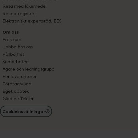
Resa med läkemedel
Receptregistret
Elektroniskt expertstöd, EES
Om oss
Pressrum
Jobba hos oss
Hållbarhet
Samarbeten
Ägare och ledningsgrupp
För leverantörer
Företagskund
Eget apotek
Glädjeeffekten
Cookieinställningar