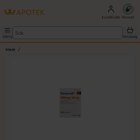
Kundklubb
Recept
Sök
Meny
Varukorg
Hem
Hoppa över Lista
Lista: . Innehåller 1 objekt.