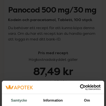
Panocod 500 mg/30 mg
Kodein och paracetamol, Tablett, 100 styck
Du behöver ett recept för att kunna köpa denna
vara. Om du har ett recept kan du handla genom
att logga in med ditt bank-ID.
Pris med recept
Högkostnadsskyddet gäller
87,49 kr
I apotek:
87,49 kr
Köp via ditt recept
Samtycke
Information
Om