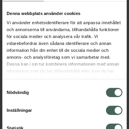
Aktuella erbjudanden
Denna webbplats använder cookies
Vi använder enhetsidentifierare för att anpassa innehållet
Beskrivning
Dölj
och annonserna till användarna, tillhandahålla funktioner
för sociala medier och analysera vår trafik. Vi
Läs alltid bipacksedeln innan
vidarebefordrar även sådana identifierare och annan
användning.
information från din enhet till de sociala medier och
annons- och analysföretag som vi samarbetar med.
EAN:
03582910086178
Dessa kan i sin tur kombinera informationen med annan
information som du har tillhandahållit eller som de har
samlat in när du har använt deras tjänster. Samtycke till
Bipacksedel från FASS
Visa
cookies är frivilligt och du kan när som helst ändra eller
Samtyckesval
återkalla ditt samtycke via webbplatsens
Nödvändig
cookieinställningar. Ett återkallat samtycke påverkar inte
lagligheten av behandling som skett innan återkallelsen.
Inställningar
Kronans Apotek finns här för dig. Du hittar oss från Skåne i
Statistik