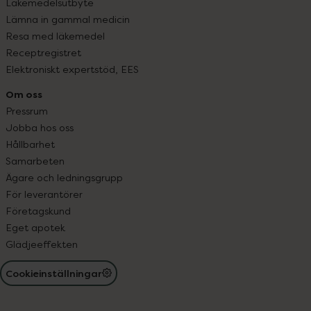
Läkemedelsutbyte
Lämna in gammal medicin
Resa med läkemedel
Receptregistret
Elektroniskt expertstöd, EES
Om oss
Pressrum
Jobba hos oss
Hållbarhet
Samarbeten
Ägare och ledningsgrupp
För leverantörer
Företagskund
Eget apotek
Glädjeeffekten
Cookieinställningar