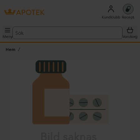
Kundklubb
Recept
Sök
Meny
Varukorg
Hem
Hoppa över Lista
Lista: . Innehåller 1 objekt.