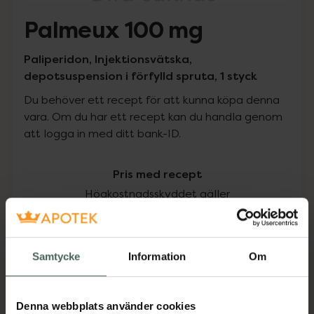
Palmeux 100 mg
Paliperidon, Injektionsvätska,
depotsuspension i förfylld spruta, 1 styck
Du behöver ett recept för att kunna köpa denna
vara. Om du har ett recept kan du handla genom
att logga in med ditt bank-ID.
Pris med recept
Högkostnadsskyddet gäller
3145,48 kr
Samtycke
Information
Om
I apotek:
3145,48 kr
Köp via ditt recept
Denna webbplats använder cookies