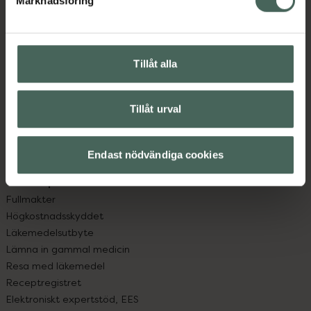
Marknadsföring
Kundservice
Kontakta oss
Vanliga frågor
Hitta apotek
Tillåt alla
Handla tryggt
Leverans, betalning och retur
Kundklubb
Tillåt urval
Sajtens tillgänglighet
App
Endast nödvändiga cookies
Köpvillkor
Om recept och läkemedel
Fullmakter
Högkostnadsskyddet
Läkemedelsutbyte
Lämna in gammal medicin
Resa med läkemedel
Receptregistret
Elektroniskt expertstöd, EES