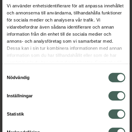
Vi använder enhetsidentifierare för att anpassa innehållet
och annonserna till användarna, tillhandahålla funktioner
Aktuella erbjudanden
för sociala medier och analysera vår trafik. Vi
vidarebefordrar även sådana identifierare och annan
Beskrivning
Dölj
information från din enhet till de sociala medier och
annons- och analysföretag som vi samarbetar med.
EAN:
05712923027259
Dessa kan i sin tur kombinera informationen med annan
information som du har tillhandahållit eller som de har
samlat in när du har använt deras tjänster. Samtycke till
cookies är frivilligt och du kan när som helst ändra eller
Samtyckesval
återkalla ditt samtycke via webbplatsens
Nödvändig
cookieinställningar. Ett återkallat samtycke påverkar inte
Kronans Apotek finns här för dig. Du hittar oss från Skåne i
lagligheten av behandling som skett innan återkallelsen.
Inställningar
syd till Lappland i norr, och online i mobilen och på
datorn. Oavsett vem du är så är det vårt uppdrag att
hjälpa just dig att må lite bättre. Välkommen att prata
Statistik
med oss.