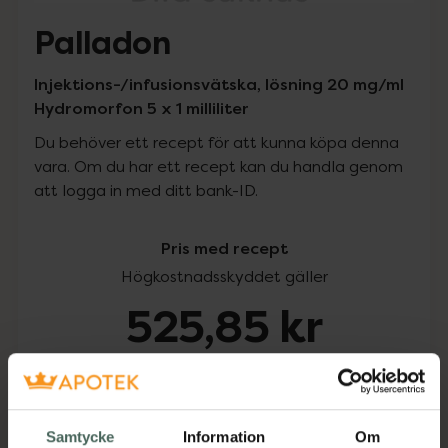
Palladon
Injektions-/infusionsvätska, lösning 20 mg/ml
Hydromorfon 5 x 1 milliliter
Du behöver ett recept för att kunna köpa denna
vara. Om du har ett recept kan du handla genom
att logga in med ditt bank-ID.
Pris med recept
Högkostnadsskyddet gäller
525,85 kr
I apotek:
525,85 kr
Köp via ditt recept
Samtycke
Information
Om