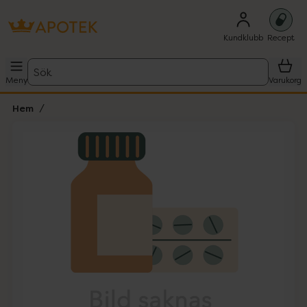
Kundklubb
Recept
Sök
Meny
Varukorg
Hem
Hoppa över Lista
Lista: . Innehåller 1 objekt.