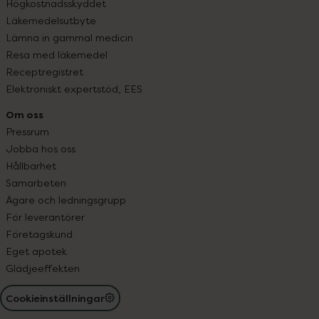
Högkostnadsskyddet
Läkemedelsutbyte
Lämna in gammal medicin
Resa med läkemedel
Receptregistret
Elektroniskt expertstöd, EES
Om oss
Pressrum
Jobba hos oss
Hållbarhet
Samarbeten
Ägare och ledningsgrupp
För leverantörer
Företagskund
Eget apotek
Glädjeeffekten
Cookieinställningar