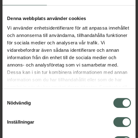
Aktuella erbjudanden
Denna webbplats använder cookies
Vi använder enhetsidentifierare för att anpassa innehållet
Beskrivning
Dölj
och annonserna till användarna, tillhandahålla funktioner
för sociala medier och analysera vår trafik. Vi
vidarebefordrar även sådana identifierare och annan
Läs alltid bipacksedeln innan
information från din enhet till de sociala medier och
användning.
annons- och analysföretag som vi samarbetar med.
Dessa kan i sin tur kombinera informationen med annan
EAN:
07046260741843
information som du har tillhandahållit eller som de har
samlat in när du har använt deras tjänster. Samtycke till
cookies är frivilligt och du kan när som helst ändra eller
Bipacksedel från FASS
Visa
Samtyckesval
återkalla ditt samtycke via webbplatsens
Nödvändig
cookieinställningar. Ett återkallat samtycke påverkar inte
lagligheten av behandling som skett innan återkallelsen.
Inställningar