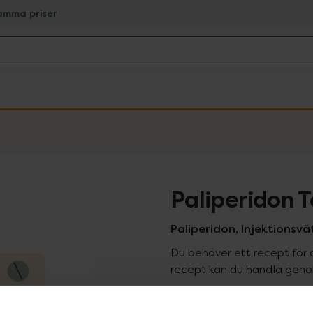
amma priser
Paliperidon 
Paliperidon, Injektionsvä
Du behöver ett recept för 
recept kan du handla genom
Pr