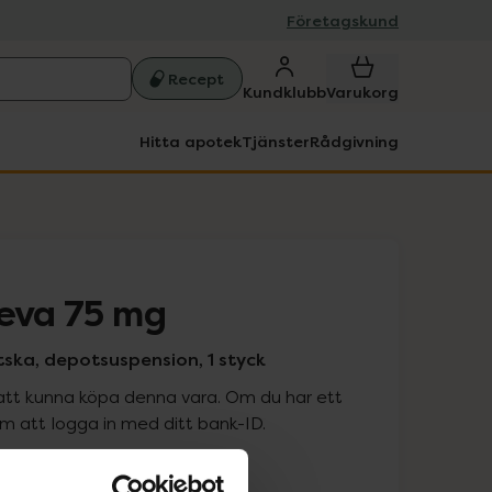
Företagskund
Recept
Kundklubb
Varukorg
Hitta apotek
Tjänster
Rådgivning
Teva 75 mg
tska, depotsuspension, 1 styck
att kunna köpa denna vara. Om du har ett
 att logga in med ditt bank-ID.
is med recept