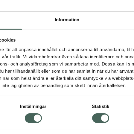
Högkos
899
Information
Dölj
I a
cookies
e för att anpassa innehållet och annonserna till användarna, tillh
Kö
vår trafik. Vi vidarebefordrar även sådana identifierare och anna
nnons- och analysföretag som vi samarbetar med. Dessa kan i sin
har tillhandahållit eller som de har samlat in när du har använt 
Visa
Aktuella erbjudanden
an när som helst ändra eller återkalla ditt samtycke via webbplats
inte lagligheten av behandling som skett innan återkallelsen.
Inställningar
Statistik
Kundservice
Om re
ån Skåne i syd
Kontakta oss
Fullma
atorn.
Vanliga frågor
Högkos