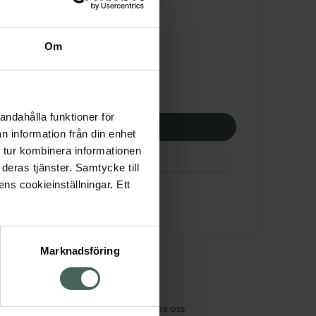
tnadsskyddet gäller
,70 kr
Om
potek:
899,70 kr
andahålla funktioner för
p via ditt recept
n information från din enhet
 tur kombinera informationen
deras tjänster. Samtycke till
ens cookieinställningar. Ett
Marknadsföring
cept och läkemedel
Om oss
kter
Pressrum
tnadsskyddet
Jobba hos oss