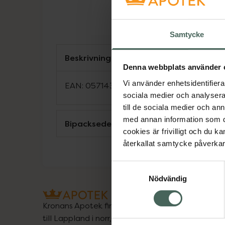
Samtycke
Beskrivning
Denna webbplats använder 
Vi använder enhetsidentifierar
EAN:
05714372004591
sociala medier och analysera 
till de sociala medier och a
med annan information som du 
Bipacksedel från FASS
cookies är frivilligt och du k
återkallat samtycke påverkar 
Samtyckesval
Nödvändig
Kronans Apotek finns här för dig. Du hittar oss fr
till Lappland i norr, och online i mobilen och på d