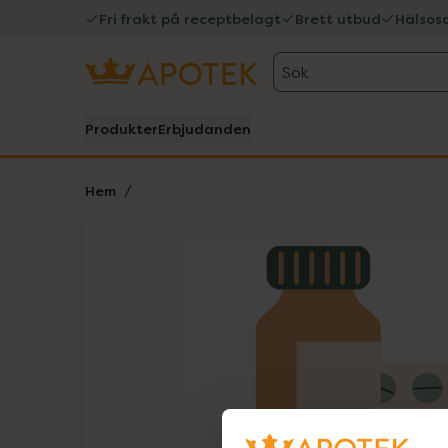
Fri frakt på receptbelagt
Brett utbud
Hälsos
Sök
Produkter
Erbjudanden
Hem
Hoppa över Lista
Lista: . Innehåller 1 objekt.