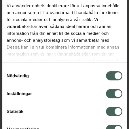
Vi använder enhetsidentifierare för att anpassa innehållet
och annonserna till användarna, tillhandahålla funktioner
Aktuella erbjudanden
för sociala medier och analysera vår trafik. Vi
vidarebefordrar även sådana identifierare och annan
Beskrivning
Dölj
information från din enhet till de sociala medier och
annons- och analysföretag som vi samarbetar med.
EAN:
05712440021440
Dessa kan i sin tur kombinera informationen med annan
information som du har tillhandahållit eller som de har
samlat in när du har använt deras tjänster. Samtycke till
cookies är frivilligt och du kan när som helst ändra eller
Samtyckesval
återkalla ditt samtycke via webbplatsens
Nödvändig
cookieinställningar. Ett återkallat samtycke påverkar inte
Kronans Apotek finns här för dig. Du hittar oss från Skåne i
lagligheten av behandling som skett innan återkallelsen.
Inställningar
syd till Lappland i norr, och online i mobilen och på
datorn. Oavsett vem du är så är det vårt uppdrag att
hjälpa just dig att må lite bättre. Välkommen att prata
Statistik
med oss.