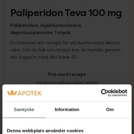
Paliperidon Teva 100 mg
Paliperidon, Injektionsvätska,
depotsuspension, 1 styck
Du behöver ett recept för att kunna köpa denna
vara. Om du har ett recept kan du handla genom
att logga in med ditt bank-ID.
Pris med recept
Högkostnadsskyddet gäller
3141,38 kr
Samtycke
Information
Om
I apotek:
3141,38 kr
Köp via ditt recept
Denna webbplats använder cookies