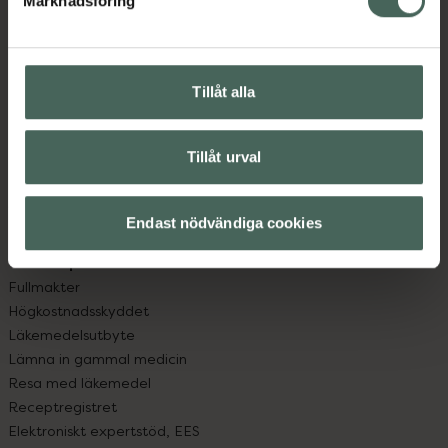
Marknadsföring
Kundservice
Kontakta oss
Vanliga frågor
Hitta apotek
Tillåt alla
Handla tryggt
Leverans, betalning och retur
Kundklubb
Tillåt urval
Sajtens tillgänglighet
App
Endast nödvändiga cookies
Köpvillkor
Om recept och läkemedel
Fullmakter
Högkostnadsskyddet
Läkemedelsutbyte
Lämna in gammal medicin
Resa med läkemedel
Receptregistret
Elektroniskt expertstöd, EES