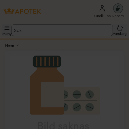
Kundklubb
Recept
Sök
Meny
Varukorg
Hem
Hoppa över Lista
Lista: . Innehåller 1 objekt.