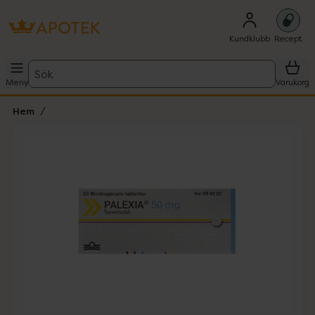
Kundklubb
Recept
Sök
Meny
Varukorg
Hem
Hoppa över Lista
Lista: . Innehåller 1 objekt.