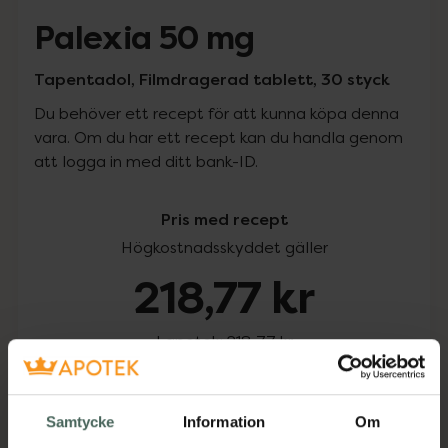
Palexia 50 mg
Tapentadol, Filmdragerad tablett, 30 styck
Du behöver ett recept för att kunna köpa denna
vara. Om du har ett recept kan du handla genom
att logga in med ditt bank-ID.
Pris med recept
Högkostnadsskyddet gäller
218,77 kr
I apotek:
218,77 kr
Köp via ditt recept
Samtycke
Information
Om