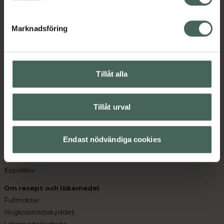
datorn. Oavsett vem du är så är det vårt uppdrag att
hjälpa just dig att må lite bättre. Välkommen att prata
Marknadsföring
med oss.
Kundservice
Kontakta oss
Tillåt alla
Vanliga frågor
Hitta apotek
Tillåt urval
Handla tryggt
Leverans, betalning och retur
Kundklubb
Endast nödvändiga cookies
Sajtens tillgänglighet
App
Köpvillkor
Om recept och läkemedel
Fullmakter
Högkostnadsskyddet
Läkemedelsutbyte