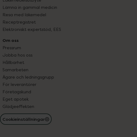
Lämna in gammal medicin
Resa med läkemedel
Receptregistret
Elektroniskt expertstöd, EES
Om oss
Pressrum
Jobba hos oss
Hållbarhet
Samarbeten
Ägare och ledningsgrupp
För leverantörer
Företagskund
Eget apotek
Glädjeeffekten
Cookieinställningar