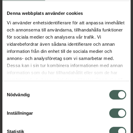
Aktuella erbjudanden
Denna webbplats använder cookies
Beskrivning
Dölj
Vi använder enhetsidentifierare för att anpassa innehållet
och annonserna till användarna, tillhandahålla funktioner
för sociala medier och analysera vår trafik. Vi
Läs alltid bipacksedeln innan
vidarebefordrar även sådana identifierare och annan
användning.
information från din enhet till de sociala medier och
annons- och analysföretag som vi samarbetar med.
EAN:
04032129032385
Dessa kan i sin tur kombinera informationen med annan
information som du har tillhandahållit eller som de har
samlat in när du har använt deras tjänster. Samtycke till
Bipacksedel från FASS
Visa
cookies är frivilligt och du kan när som helst ändra eller
Samtyckesval
återkalla ditt samtycke via webbplatsens
Nödvändig
cookieinställningar. Ett återkallat samtycke påverkar inte
lagligheten av behandling som skett innan återkallelsen.
Inställningar
Kronans Apotek finns här för dig. Du hittar oss från Skåne i
Statistik
syd till Lappland i norr, och online i mobilen och på