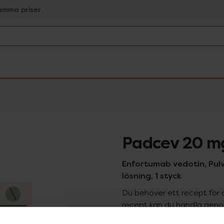
amma priser
Padcev 20 m
Enfortumab vedotin, Pulve
lösning, 1 styck
Du behöver ett recept för 
recept kan du handla genom