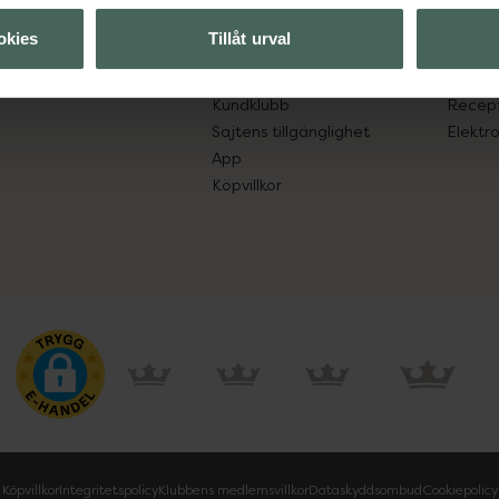
lpa just dig
Hitta apotek
Läkem
okies
Tillåt urval
s.
Handla tryggt
Lämna 
Leverans, betalning och retur
Resa 
Kundklubb
Recept
Sajtens tillgänglighet
Elektr
App
Köpvillkor
Köpvillkor
Integritetspolicy
Klubbens medlemsvillkor
Dataskyddsombud
Cookiepolicy