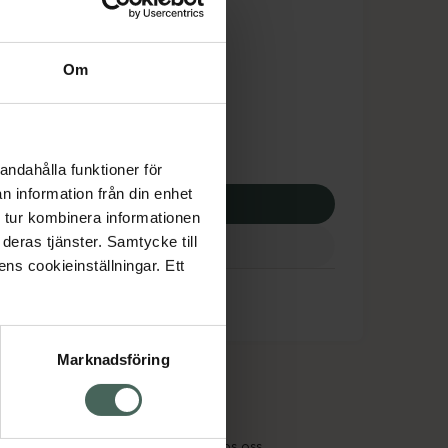
is med recept
dsskyddet gäller inte
Om
3,04 kr
otek:
7063,04 kr
andahålla funktioner för
n information från din enhet
p via ditt recept
 tur kombinera informationen
deras tjänster. Samtycke till
ens cookieinställningar. Ett
Marknadsföring
cept och läkemedel
Om oss
kter
Pressrum
tnadsskyddet
Jobba hos oss