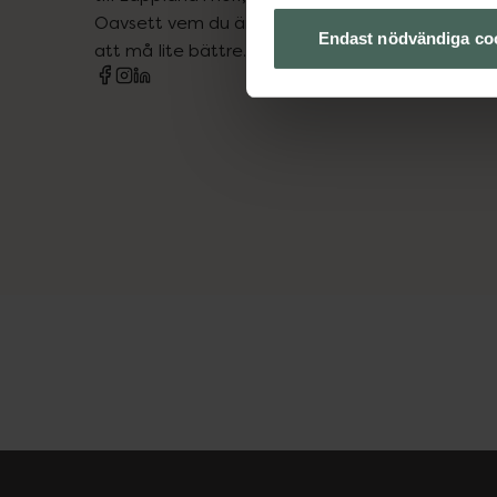
Oavsett vem du är så är det vårt uppdrag att hjä
Endast nödvändiga co
att må lite bättre. Välkommen att prata med os