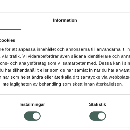
Pr
Högkostna
Information
706
Dölj
cookies
I ap
e för att anpassa innehållet och annonserna till användarna, tillh
vår trafik. Vi vidarebefordrar även sådana identifierare och anna
Kö
nnons- och analysföretag som vi samarbetar med. Dessa kan i sin
har tillhandahållit eller som de har samlat in när du har använt 
Visa
an när som helst ändra eller återkalla ditt samtycke via webbplats
Aktuella erbjudanden
inte lagligheten av behandling som skett innan återkallelsen.
Inställningar
Statistik
Kundservice
Om re
ån Skåne i syd
Kontakta oss
Fullma
atorn.
Vanliga frågor
Högkos