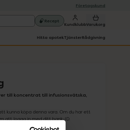
Företagskund
Recept
Kundklubb
Varukorg
Hitta apotek
Tjänster
Rådgivning
g
r till koncentrat till infusionsvätska,
att kunna köpa denna vara. Om du har ett
 att logga in med ditt bank-ID.