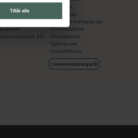
edelsutbyte
Hållbarhet
Tillåt alla
in gammal medicin
Samarbeten
med läkemedel
Ägare och ledningsgrupp
registret
För leverantörer
oniskt expertstöd, EES
Företagskund
Eget apotek
Glädjeeffekten
Cookieinställningar