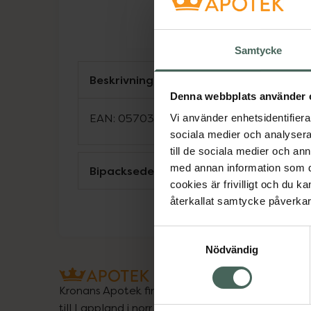
Samtycke
Beskrivning
Denna webbplats använder 
EAN:
05703483060039
Vi använder enhetsidentifierar
sociala medier och analysera 
till de sociala medier och a
med annan information som du 
Bipacksedel från FASS
cookies är frivilligt och du k
återkallat samtycke påverkar 
Samtyckesval
Nödvändig
Kronans Apotek finns här för dig. Du hittar oss fr
till Lappland i norr, och online i mobilen och på d