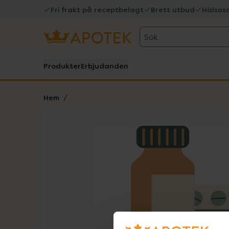
Fri frakt på receptbelagt
Brett utbud
Hälsos
Sök
Produkter
Erbjudanden
Hem
Hoppa över Lista
Lista: . Innehåller 1 objekt.