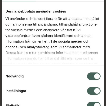
Aktuella erbjudanden
Denna webbplats använder cookies
Vi använder enhetsidentifierare för att anpassa innehållet
Beskrivning
Dölj
och annonserna till användarna, tillhandahålla funktioner
för sociala medier och analysera vår trafik. Vi
vidarebefordrar även sådana identifierare och annan
Läs alltid bipacksedeln innan
information från din enhet till de sociala medier och
användning.
annons- och analysföretag som vi samarbetar med.
EAN:
07046265228110
Dessa kan i sin tur kombinera informationen med annan
information som du har tillhandahållit eller som de har
samlat in när du har använt deras tjänster. Samtycke till
Bipacksedel från FASS
Visa
cookies är frivilligt och du kan när som helst ändra eller
Samtyckesval
återkalla ditt samtycke via webbplatsens
Nödvändig
cookieinställningar. Ett återkallat samtycke påverkar inte
lagligheten av behandling som skett innan återkallelsen.
Inställningar
Kronans Apotek finns här för dig. Du hittar oss från Skåne i
Statistik