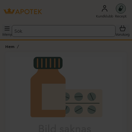
Kundklubb
Recept
Sök
Meny
Varukorg
Hem
Hoppa över Lista
Lista: . Innehåller 1 objekt.