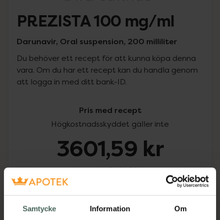
PREZISTA 100 mg/ml
Darunavir, Oral suspension, 200 milliliter
Du behöver ett recept för att kunna köpa denna
vara. Om du har ett recept kan du handla genom
att logga in med ditt bank-ID.
Pris med recept
Högkostnadsskyddet gäller inte
3601,59 kr
I apotek:
3601,59 kr
Köp via ditt recept
Samtycke
Information
Om