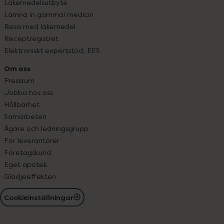
Läkemedelsutbyte
Lämna in gammal medicin
Resa med läkemedel
Receptregistret
Elektroniskt expertstöd, EES
Om oss
Pressrum
Jobba hos oss
Hållbarhet
Samarbeten
Ägare och ledningsgrupp
För leverantörer
Företagskund
Eget apotek
Glädjeeffekten
Cookieinställningar