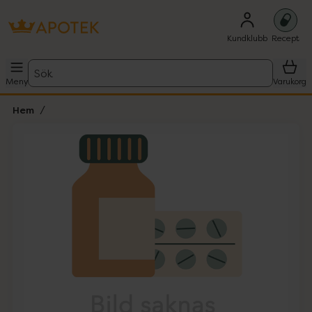
Kundklubb
Recept
Sök
Meny
Varukorg
Hem
Hoppa över Lista
Lista: . Innehåller 1 objekt.