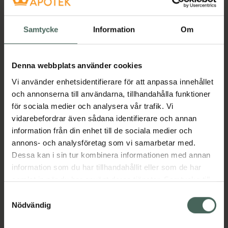
Få mejl när varan finns i lager online
Samtycke
Information
Om
Din e-postadress
Denna webbplats använder cookies
villkoren
Jag accepterar
Vi använder enhetsidentifierare för att anpassa innehållet
och annonserna till användarna, tillhandahålla funktioner
Spara
för sociala medier och analysera vår trafik. Vi
vidarebefordrar även sådana identifierare och annan
Aktuella erbjudanden
information från din enhet till de sociala medier och
annons- och analysföretag som vi samarbetar med.
Dessa kan i sin tur kombinera informationen med annan
Beskrivning
Dölj
information som du har tillhandahållit eller som de har
samlat in när du har använt deras tjänster. Samtycke till
EAN:
00749735100646
cookies är frivilligt och du kan när som helst ändra eller
Samtyckesval
återkalla ditt samtycke via webbplatsens
Nödvändig
Kategorier:
cookieinställningar. Ett återkallat samtycke påverkar inte