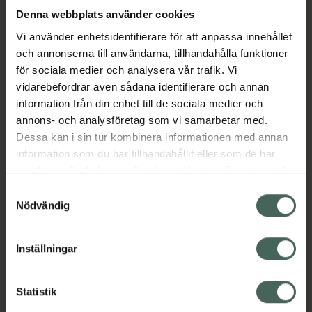
Köp via ditt recept
Denna webbplats använder cookies
Vi använder enhetsidentifierare för att anpassa innehållet
och annonserna till användarna, tillhandahålla funktioner
Fler produkter från Ozempic
för sociala medier och analysera vår trafik. Vi
Aktuella erbjudanden
vidarebefordrar även sådana identifierare och annan
information från din enhet till de sociala medier och
Beskrivning
Dölj
annons- och analysföretag som vi samarbetar med.
Dessa kan i sin tur kombinera informationen med annan
information som du har tillhandahållit eller som de har
EAN:
17331009010661
samlat in när du har använt deras tjänster. Samtycke till
cookies är frivilligt och du kan när som helst ändra eller
Samtyckesval
återkalla ditt samtycke via webbplatsens
Nödvändig
cookieinställningar. Ett återkallat samtycke påverkar inte
lagligheten av behandling som skett innan återkallelsen.
Inställningar
Kronans Apotek finns här för dig. Du hittar oss från Skåne i
syd till Lappland i norr, och online i mobilen och på
Statistik
datorn. Oavsett vem du är så är det vårt uppdrag att
hjälpa just dig att må lite bättre. Välkommen att prata