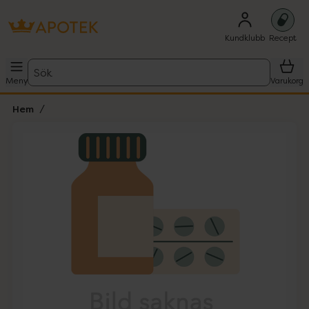
Kundklubb
Recept
Sök
Meny
Varukorg
Hem
Hoppa över Lista
Lista: . Innehåller 1 objekt.