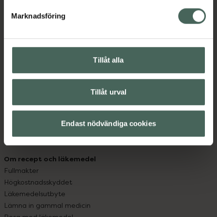
med oss.
Marknadsföring
Kundservice
Kontakta oss
Vanliga frågor
Tillåt alla
Hitta apotek
Handla tryggt
Tillåt urval
Leverans, betalning och retur
Kundklubb
Sajtens tillgänglighet
Endast nödvändiga cookies
App
Köpvillkor
Om recept och läkemedel
Fullmakter
Högkostnadsskyddet
Läkemedelsutbyte
Lämna in gammal medicin
Resa med läkemedel