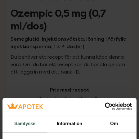
Ozempic 0,5 mg (0,7
ml/dos)
Semaglutid, Injektionsvätska, lösning i förfylld
injektionspenna, 1 x 4 dos(er)
Du behöver ett recept för att kunna köpa denna
vara. Om du har ett recept kan du handla genom
att logga in med ditt bank-ID.
Pris med recept
Högkostnadsskyddet gäller
1049,01 kr
Samtycke
Information
Om
I apotek:
1049,01 kr