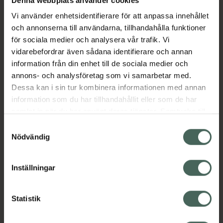
Denna webbplats använder cookies
Vi använder enhetsidentifierare för att anpassa innehållet
Fler produkter från Ozempic
och annonserna till användarna, tillhandahålla funktioner
Aktuella erbjudanden
för sociala medier och analysera vår trafik. Vi
vidarebefordrar även sådana identifierare och annan
information från din enhet till de sociala medier och
Beskrivning
Dölj
annons- och analysföretag som vi samarbetar med.
Dessa kan i sin tur kombinera informationen med annan
EAN:
05712249131401
information som du har tillhandahållit eller som de har
samlat in när du har använt deras tjänster. Samtycke till
cookies är frivilligt och du kan när som helst ändra eller
Samtyckesval
återkalla ditt samtycke via webbplatsens
Nödvändig
cookieinställningar. Ett återkallat samtycke påverkar inte
lagligheten av behandling som skett innan återkallelsen.
Kronans Apotek finns här för dig. Du hittar oss från Skåne i
Inställningar
syd till Lappland i norr, och online i mobilen och på
datorn. Oavsett vem du är så är det vårt uppdrag att
Statistik
hjälpa just dig att må lite bättre. Välkommen att prata
med oss.