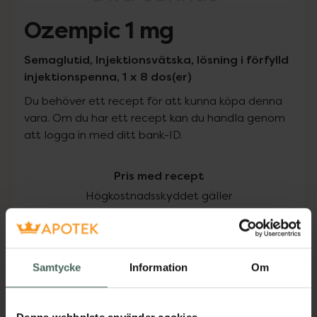
Ozempic 1 mg
Semaglutid, Injektionsvätska, lösning i förfylld
injektionspenna, 1 x 8 dos(er)
Du behöver ett recept för att kunna köpa denna
vara. Om du har ett recept kan du handla genom
att logga in med ditt bank-ID.
Pris med recept
Högkostnadsskyddet gäller
2049,79 kr
I apotek:
2049,79 kr
Samtycke
Information
Om
Köp via ditt recept