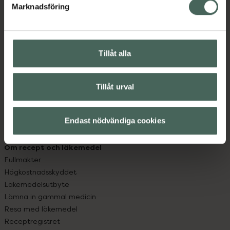
Marknadsföring
Kundservice
Kontakta oss
Vanliga frågor
Tillåt alla
Hitta apotek
Handla tryggt
Leverans, betalning och retur
Tillåt urval
Kundklubb
Sajtens tillgänglighet
App
Endast nödvändiga cookies
Köpvillkor
Om recept och läkemedel
Fullmakter
Högkostnadsskyddet
Läkemedelsutbyte
Lämna in gammal medicin
Resa med läkemedel
Receptregistret