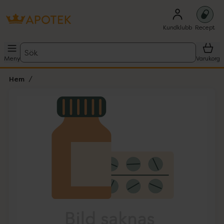
Kundklubb
Recept
Sök
Meny
Varukorg
Hem
Hoppa över Lista
Lista: . Innehåller 1 objekt.