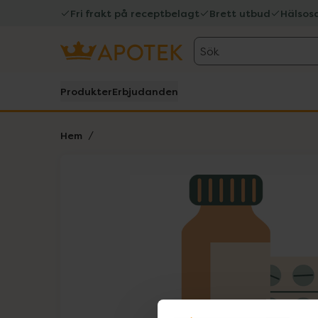
Fri frakt på receptbelagt
Brett utbud
Hälsos
Sök
Produkter
Erbjudanden
Hem
Hoppa över Lista
Lista: . Innehåller 1 objekt.