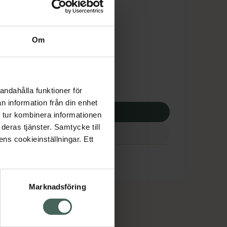
is med recept
dsskyddet gäller inte
Om
06 kr
 apotek:
206 kr
andahålla funktioner för
n information från din enhet
p via ditt recept
 tur kombinera informationen
deras tjänster. Samtycke till
ens cookieinställningar. Ett
Marknadsföring
cept och läkemedel
Om oss
kter
Pressrum