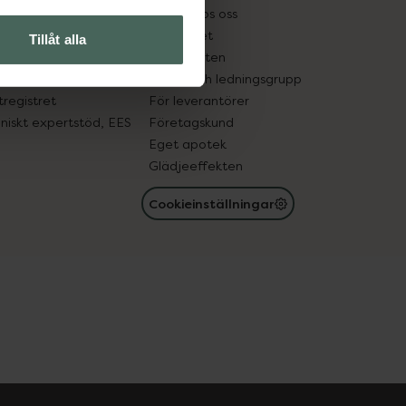
tnadsskyddet
Jobba hos oss
edelsutbyte
Hållbarhet
Tillåt alla
in gammal medicin
Samarbeten
med läkemedel
Ägare och ledningsgrupp
registret
För leverantörer
oniskt expertstöd, EES
Företagskund
Eget apotek
Glädjeeffekten
Cookieinställningar