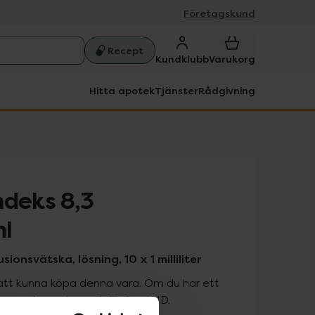
Företagskund
Recept
Kundklubb
Varukorg
Hitta apotek
Tjänster
Rådgivning
ndeks 8,3
l
ionsvätska, lösning, 10 x 1 milliliter
att kunna köpa denna vara. Om du har ett
 att logga in med ditt bank-ID.