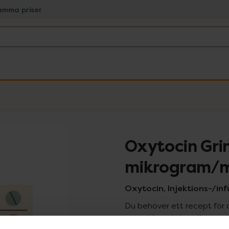
amma priser
Oxytocin Gri
mikrogram/m
Oxytocin, Injektions-/infus
Du behöver ett recept för 
recept kan du handla genom