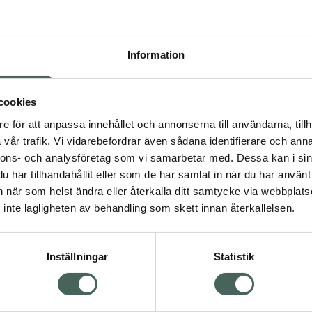
Pr
Högkostna
Information
2
Dölj
cookies
I
e för att anpassa innehållet och annonserna till användarna, tillh
vår trafik. Vi vidarebefordrar även sådana identifierare och anna
Kö
nnons- och analysföretag som vi samarbetar med. Dessa kan i sin
har tillhandahållit eller som de har samlat in när du har använt 
an när som helst ändra eller återkalla ditt samtycke via webbplats
Aktuella erbjudanden
inte lagligheten av behandling som skett innan återkallelsen.
Inställningar
Statistik
Kundservice
Om re
ån Skåne i syd
Kontakta oss
Fullma