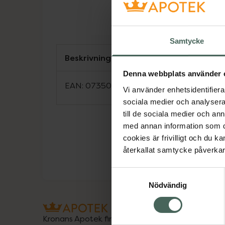
Samtycke
Beskrivning
Denna webbplats använder 
EAN:
07350124334295
Vi använder enhetsidentifierar
sociala medier och analysera 
till de sociala medier och a
med annan information som du 
cookies är frivilligt och du k
återkallat samtycke påverkar 
Samtyckesval
Nödvändig
Kronans Apotek finns här för dig. Du hittar oss fr