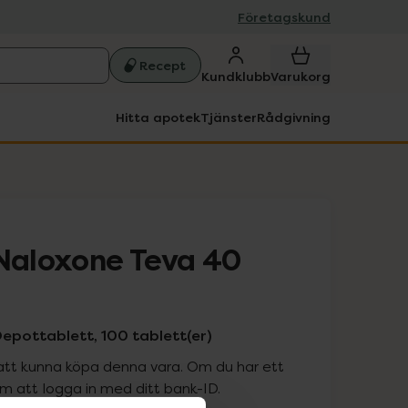
Företagskund
Recept
Kundklubb
Varukorg
Hitta apotek
Tjänster
Rådgivning
aloxone Teva 40
epottablett, 100 tablett(er)
att kunna köpa denna vara. Om du har ett
 att logga in med ditt bank-ID.