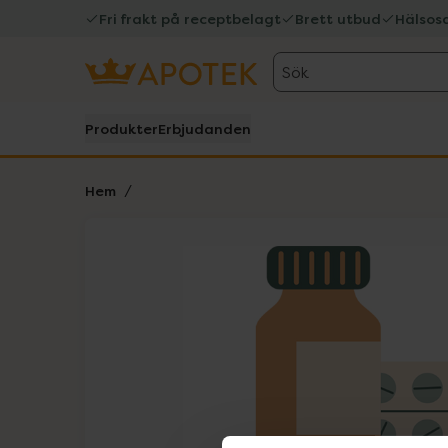
Fri frakt på receptbelagt
Brett utbud
Hälsos
Sök
Produkter
Erbjudanden
Hem
Hoppa över Lista
Lista: . Innehåller 1 objekt.