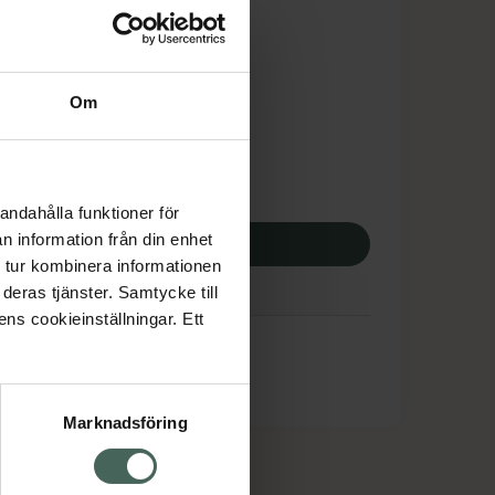
is med recept
tnadsskyddet gäller
3,49 kr
Om
potek:
1323,49 kr
andahålla funktioner för
n information från din enhet
p via ditt recept
 tur kombinera informationen
deras tjänster. Samtycke till
ens cookieinställningar. Ett
Marknadsföring
cept och läkemedel
Om oss