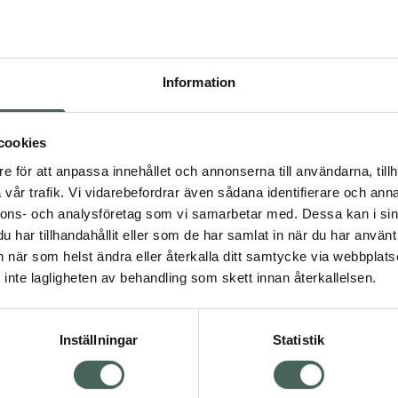
Pr
Högkos
132
Information
Dölj
cookies
I a
dning.
e för att anpassa innehållet och annonserna till användarna, tillh
vår trafik. Vi vidarebefordrar även sådana identifierare och anna
Kö
nnons- och analysföretag som vi samarbetar med. Dessa kan i sin
har tillhandahållit eller som de har samlat in när du har använt 
an när som helst ändra eller återkalla ditt samtycke via webbplats
Aktuella erbjudanden
Visa
inte lagligheten av behandling som skett innan återkallelsen.
Inställningar
Statistik
Kundservice
Om re