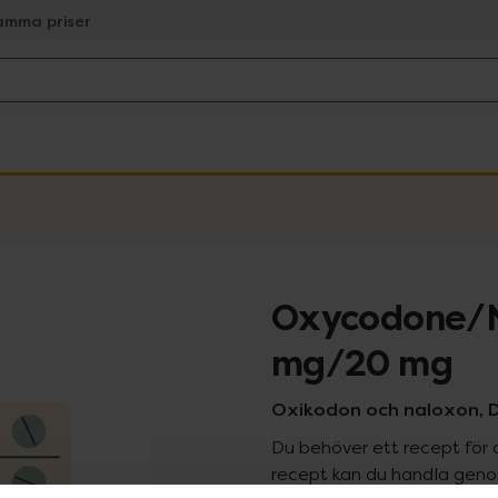
amma priser
Oxycodone/N
mg/20 mg
Oxikodon och naloxon, D
Du behöver ett recept för 
recept kan du handla genom