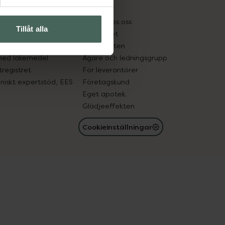
kter
Pressrum
tnadsskyddet
Jobba hos oss
Tillåt alla
edelsutbyte
Hållbarhet
in gammal medicin
Samarbeten
med läkemedel
Ägare och ledningsgrupp
registret
För leverantörer
oniskt expertstöd, EES
Företagskund
Eget apotek
Glädjeeffekten
Cookieinställningar