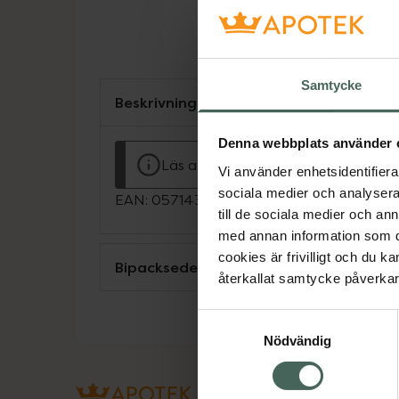
Samtycke
Beskrivning
Denna webbplats använder 
Läs alltid bipacksedeln innan använ
Vi använder enhetsidentifierar
sociala medier och analysera 
EAN:
05714372001996
till de sociala medier och a
med annan information som du 
cookies är frivilligt och du k
Bipacksedel från FASS
återkallat samtycke påverkar 
Samtyckesval
Nödvändig