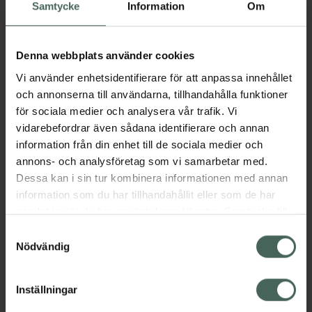
Köp via ditt recept
Samtycke
Information
Om
Denna webbplats använder cookies
Aktuella erbjudanden
Vi använder enhetsidentifierare för att anpassa innehållet
och annonserna till användarna, tillhandahålla funktioner
Beskrivning
Dölj
för sociala medier och analysera vår trafik. Vi
vidarebefordrar även sådana identifierare och annan
information från din enhet till de sociala medier och
Läs alltid bipacksedeln innan
annons- och analysföretag som vi samarbetar med.
användning.
Dessa kan i sin tur kombinera informationen med annan
EAN:
07613421040970
information som du har tillhandahållit eller som de har
samlat in när du har använt deras tjänster. Samtycke till
cookies är frivilligt och du kan när som helst ändra eller
Samtyckesval
återkalla ditt samtycke via webbplatsens
Nödvändig
Bipacksedel från FASS
Visa
cookieinställningar. Ett återkallat samtycke påverkar inte
lagligheten av behandling som skett innan återkallelsen.
Inställningar