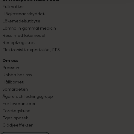
Fullmakter
Högkostnadsskyddet
Läkemedelsutbyte
Lämna in gammal medicin
Resa med läkemedel
Receptregistret
Elektroniskt expertstöd, EES
Om oss
Pressrum
Jobba hos oss
Hållbarhet
Samarbeten
Ägare och ledningsgrupp
För leverantörer
Företagskund
Eget apotek
Glädjeeffekten