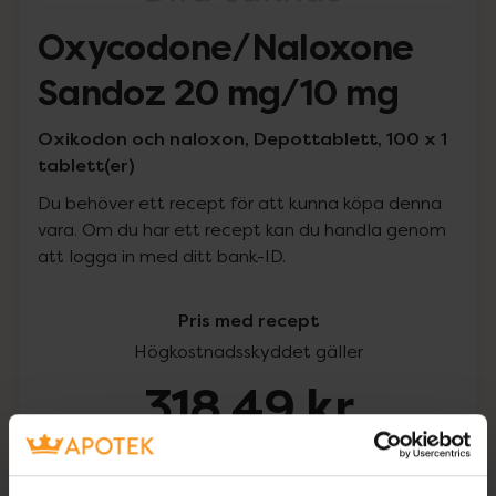
Oxycodone/Naloxone
Sandoz 20 mg/10 mg
Oxikodon och naloxon, Depottablett, 100 x 1
tablett(er)
Du behöver ett recept för att kunna köpa denna
vara. Om du har ett recept kan du handla genom
att logga in med ditt bank-ID.
Pris med recept
Högkostnadsskyddet gäller
318,49 kr
I apotek:
318,49 kr