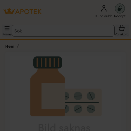
Kundklubb
Recept
Sök
Meny
Varukorg
Hem
Hoppa över Lista
Lista: . Innehåller 1 objekt.