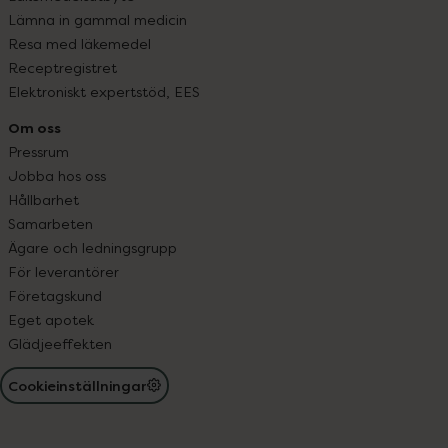
Lämna in gammal medicin
Resa med läkemedel
Receptregistret
Elektroniskt expertstöd, EES
Om oss
Pressrum
Jobba hos oss
Hållbarhet
Samarbeten
Ägare och ledningsgrupp
För leverantörer
Företagskund
Eget apotek
Glädjeeffekten
Cookieinställningar