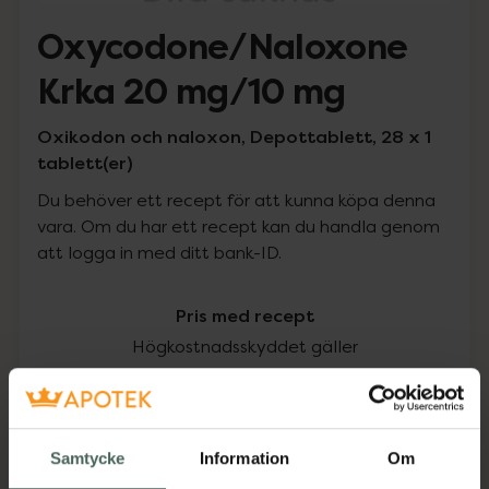
Oxycodone/Naloxone
Krka 20 mg/10 mg
Oxikodon och naloxon, Depottablett, 28 x 1
tablett(er)
Du behöver ett recept för att kunna köpa denna
vara. Om du har ett recept kan du handla genom
att logga in med ditt bank-ID.
Pris med recept
Högkostnadsskyddet gäller
133,67 kr
I apotek:
133,67 kr
Samtycke
Information
Om