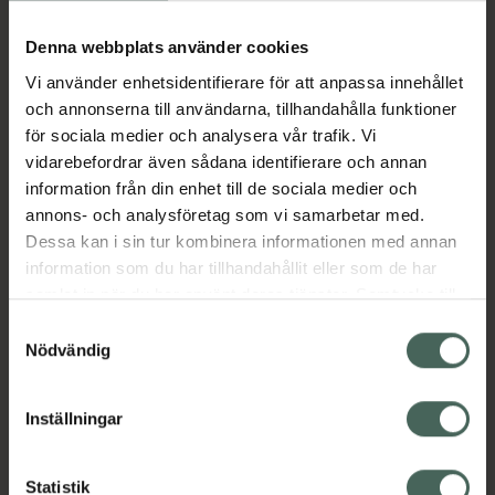
Köp via ditt recept
Denna webbplats använder cookies
Vi använder enhetsidentifierare för att anpassa innehållet
Aktuella erbjudanden
och annonserna till användarna, tillhandahålla funktioner
för sociala medier och analysera vår trafik. Vi
Beskrivning
Dölj
vidarebefordrar även sådana identifierare och annan
information från din enhet till de sociala medier och
annons- och analysföretag som vi samarbetar med.
EAN:
03838989744106
Dessa kan i sin tur kombinera informationen med annan
information som du har tillhandahållit eller som de har
samlat in när du har använt deras tjänster. Samtycke till
Bipacksedel från FASS
Visa
cookies är frivilligt och du kan när som helst ändra eller
Samtyckesval
återkalla ditt samtycke via webbplatsens
Nödvändig
cookieinställningar. Ett återkallat samtycke påverkar inte
lagligheten av behandling som skett innan återkallelsen.
Inställningar
Kronans Apotek finns här för dig. Du hittar oss från Skåne i
syd till Lappland i norr, och online i mobilen och på
Statistik