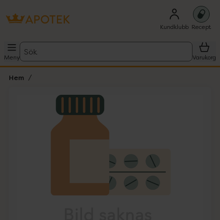
Kundklubb
Recept
Sök
Meny
Varukorg
Hem
Hoppa över Lista
Lista: . Innehåller 1 objekt.