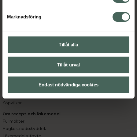
datorn. Oavsett vem du är så är det vårt uppdrag att
hjälpa just dig att må lite bättre. Välkommen att prata
Marknadsföring
med oss.
Kundservice
Kontakta oss
Tillåt alla
Vanliga frågor
Hitta apotek
Tillåt urval
Handla tryggt
Leverans, betalning och retur
Kundklubb
Endast nödvändiga cookies
Sajtens tillgänglighet
App
Köpvillkor
Om recept och läkemedel
Fullmakter
Högkostnadsskyddet
Läkemedelsutbyte