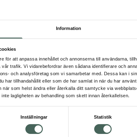
Pr
Högkos
112
Information
Dölj
cookies
I a
dning.
e för att anpassa innehållet och annonserna till användarna, tillh
vår trafik. Vi vidarebefordrar även sådana identifierare och anna
Kö
nnons- och analysföretag som vi samarbetar med. Dessa kan i sin
har tillhandahållit eller som de har samlat in när du har använt 
an när som helst ändra eller återkalla ditt samtycke via webbplats
Aktuella erbjudanden
Visa
inte lagligheten av behandling som skett innan återkallelsen.
Inställningar
Statistik
Kundservice
Om re