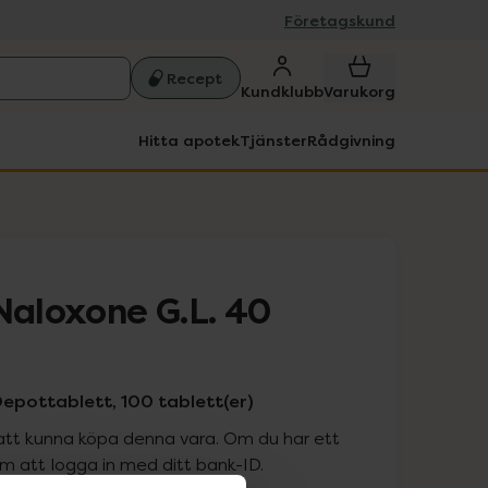
Företagskund
Recept
Kundklubb
Varukorg
Hitta apotek
Tjänster
Rådgivning
aloxone G.L. 40
epottablett, 100 tablett(er)
att kunna köpa denna vara. Om du har ett
 att logga in med ditt bank-ID.