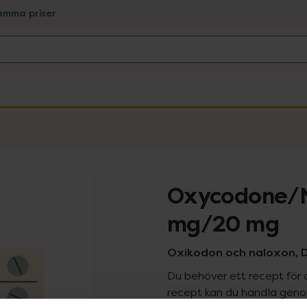
amma priser
Oxycodone/N
mg/20 mg
Oxikodon och naloxon, D
Du behöver ett recept för 
recept kan du handla genom