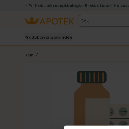
Fri frakt på receptbelagt
Brett utbud
Hälsos
Sök
Produkter
Erbjudanden
Hem
Hoppa över Lista
Lista: . Innehåller 1 objekt.