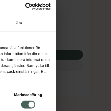
is med recept
tnadsskyddet gäller
0,49 kr
Om
potek:
1120,49 kr
andahålla funktioner för
n information från din enhet
p via ditt recept
 tur kombinera informationen
deras tjänster. Samtycke till
ens cookieinställningar. Ett
Marknadsföring
cept och läkemedel
Om oss