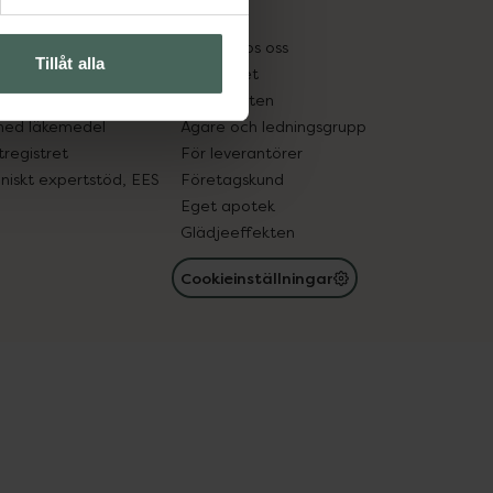
kter
Pressrum
tnadsskyddet
Jobba hos oss
Tillåt alla
edelsutbyte
Hållbarhet
in gammal medicin
Samarbeten
med läkemedel
Ägare och ledningsgrupp
registret
För leverantörer
oniskt expertstöd, EES
Företagskund
Eget apotek
Glädjeeffekten
Cookieinställningar