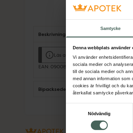
Samtycke
Beskrivning
Denna webbplats använder 
Läs alltid bipacksedeln innan använ
Vi använder enhetsidentifierar
sociala medier och analysera 
EAN:
09008732012743
till de sociala medier och a
med annan information som du 
cookies är frivilligt och du k
Bipacksedel från FASS
återkallat samtycke påverkar 
Samtyckesval
Nödvändig