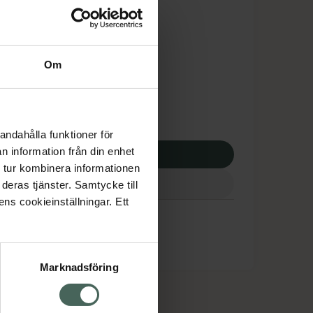
is med recept
tnadsskyddet gäller
,85 kr
Om
apotek:
123,85 kr
andahålla funktioner för
n information från din enhet
p via ditt recept
 tur kombinera informationen
deras tjänster. Samtycke till
ens cookieinställningar. Ett
Marknadsföring
cept och läkemedel
Om oss