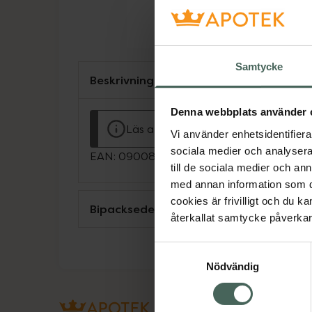
Samtycke
Beskrivning
Denna webbplats använder 
Läs alltid bipacksedeln innan använ
Vi använder enhetsidentifierar
sociala medier och analysera 
EAN:
09008732013054
till de sociala medier och a
med annan information som du 
cookies är frivilligt och du k
Bipacksedel från FASS
återkallat samtycke påverkar 
Samtyckesval
Nödvändig