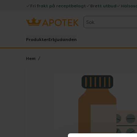
Fri frakt på receptbelagt
Brett utbud
Hälsos
Sök
Produkter
Erbjudanden
Hem
Hoppa över Lista
Lista: . Innehåller 1 objekt.