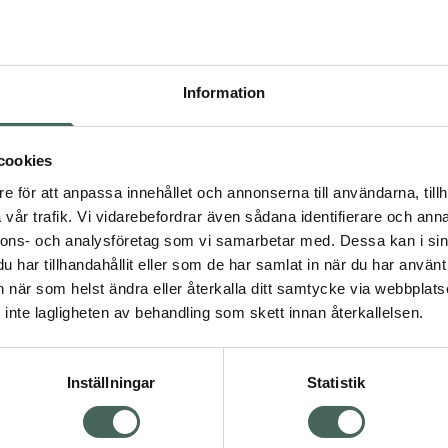
Pr
Högkos
123
Information
Dölj
cookies
I 
dning.
e för att anpassa innehållet och annonserna till användarna, tillh
vår trafik. Vi vidarebefordrar även sådana identifierare och anna
Kö
nnons- och analysföretag som vi samarbetar med. Dessa kan i sin
har tillhandahållit eller som de har samlat in när du har använt 
an när som helst ändra eller återkalla ditt samtycke via webbplats
Aktuella erbjudanden
Visa
inte lagligheten av behandling som skett innan återkallelsen.
Inställningar
Statistik
Kundservice
Om re