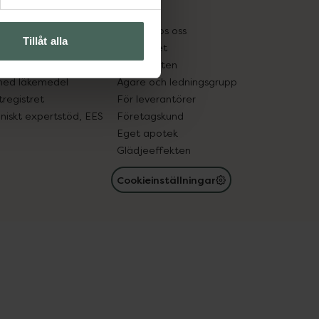
kter
Pressrum
tnadsskyddet
Jobba hos oss
Tillåt alla
edelsutbyte
Hållbarhet
in gammal medicin
Samarbeten
med läkemedel
Ägare och ledningsgrupp
registret
För leverantörer
oniskt expertstöd, EES
Företagskund
Eget apotek
Glädjeeffekten
Cookieinställningar