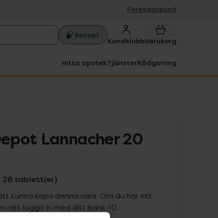
Företagskund
Recept
Kundklubb
Varukorg
Hitta apotek
Tjänster
Rådgivning
epot Lannacher 20
28 tablett(er)
att kunna köpa denna vara. Om du har ett
 att logga in med ditt bank-ID.