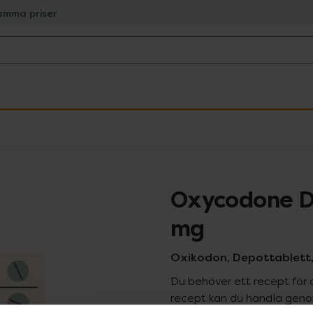
amma priser
Oxycodone D
mg
Oxikodon, Depottablett, 
Du behöver ett recept för 
recept kan du handla genom