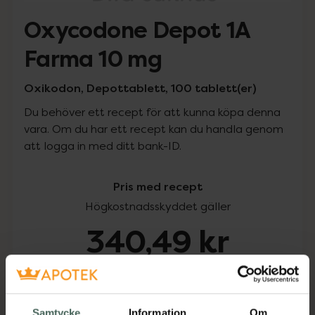
Oxycodone Depot 1A
Farma 10 mg
Oxikodon, Depottablett, 100 tablett(er)
Du behöver ett recept för att kunna köpa denna
vara. Om du har ett recept kan du handla genom
att logga in med ditt bank-ID.
Pris med recept
Högkostnadsskyddet gäller
340,49 kr
I apotek:
340,49 kr
Köp via ditt recept
Samtycke
Information
Om