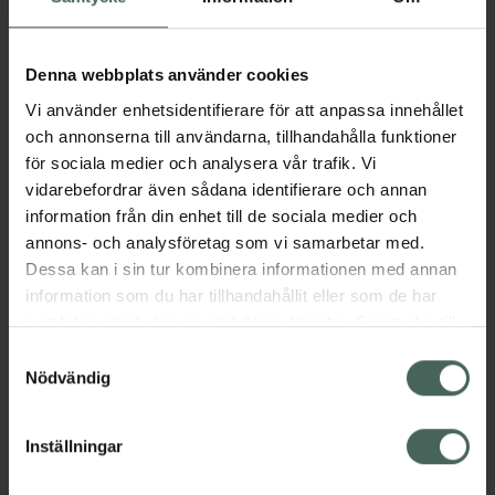
Aktuella erbjudanden
Denna webbplats använder cookies
Vi använder enhetsidentifierare för att anpassa innehållet
Beskrivning
Dölj
och annonserna till användarna, tillhandahålla funktioner
för sociala medier och analysera vår trafik. Vi
vidarebefordrar även sådana identifierare och annan
Läs alltid bipacksedeln innan
information från din enhet till de sociala medier och
användning.
annons- och analysföretag som vi samarbetar med.
Dessa kan i sin tur kombinera informationen med annan
EAN:
07046260564138
information som du har tillhandahållit eller som de har
samlat in när du har använt deras tjänster. Samtycke till
cookies är frivilligt och du kan när som helst ändra eller
Samtyckesval
Bipacksedel från FASS
Visa
återkalla ditt samtycke via webbplatsens
Nödvändig
cookieinställningar. Ett återkallat samtycke påverkar inte
lagligheten av behandling som skett innan återkallelsen.
Inställningar