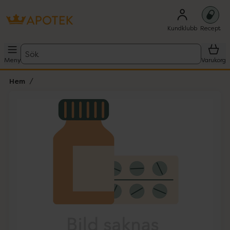
Kundklubb
Recept
Sök
Meny
Varukorg
Hem
Hoppa över Lista
Lista: . Innehåller 1 objekt.