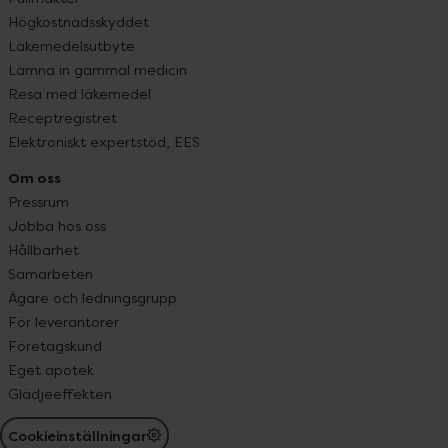
Högkostnadsskyddet
Läkemedelsutbyte
Lämna in gammal medicin
Resa med läkemedel
Receptregistret
Elektroniskt expertstöd, EES
Om oss
Pressrum
Jobba hos oss
Hållbarhet
Samarbeten
Ägare och ledningsgrupp
För leverantörer
Företagskund
Eget apotek
Glädjeeffekten
Cookieinställningar