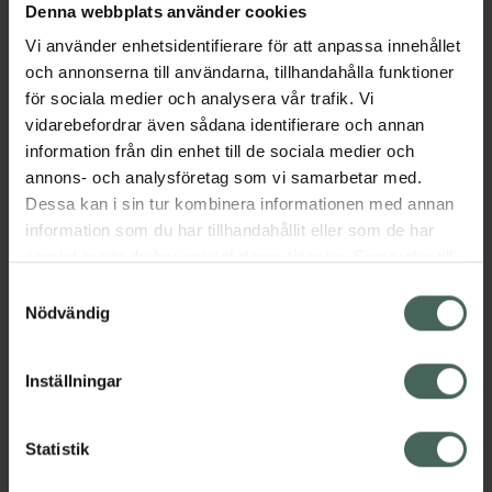
Denna webbplats använder cookies
Aktuella erbjudanden
Vi använder enhetsidentifierare för att anpassa innehållet
och annonserna till användarna, tillhandahålla funktioner
Beskrivning
Dölj
för sociala medier och analysera vår trafik. Vi
vidarebefordrar även sådana identifierare och annan
information från din enhet till de sociala medier och
EAN:
05055565793725
annons- och analysföretag som vi samarbetar med.
Dessa kan i sin tur kombinera informationen med annan
information som du har tillhandahållit eller som de har
Bipacksedel från FASS
Visa
samlat in när du har använt deras tjänster. Samtycke till
cookies är frivilligt och du kan när som helst ändra eller
Samtyckesval
återkalla ditt samtycke via webbplatsens
Nödvändig
cookieinställningar. Ett återkallat samtycke påverkar inte
lagligheten av behandling som skett innan återkallelsen.
Inställningar
Kronans Apotek finns här för dig. Du hittar oss från Skåne i
syd till Lappland i norr, och online i mobilen och på
datorn. Oavsett vem du är så är det vårt uppdrag att
Statistik
hjälpa just dig att må lite bättre. Välkommen att prata