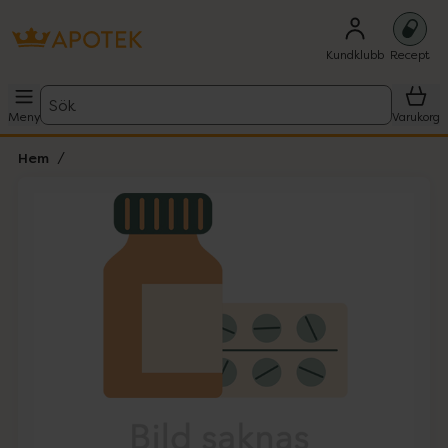
Kundklubb
Recept
Sök
Meny
Varukorg
Hem
Hoppa över Lista
Lista: . Innehåller 1 objekt.