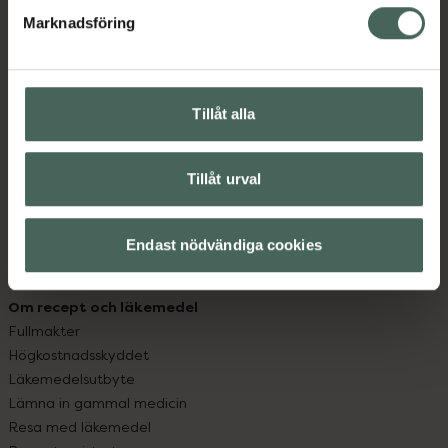
med oss.
Marknadsföring
Kundservice
Kontakta oss
Vanliga frågor
Tillåt alla
Hitta apotek
Handla tryggt
Leverans, betalning och retur
Tillåt urval
Kundklubb
Sajtens tillgänglighet
Endast nödvändiga cookies
App
Köpvillkor
Om recept och läkemedel
Fullmakter
Högkostnadsskyddet
Läkemedelsutbyte
Lämna in gammal medicin
Resa med läkemedel