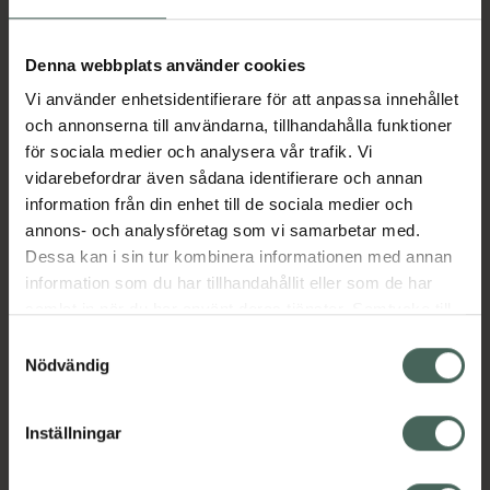
Fler produkter från OxyNorm
Aktuella erbjudanden
Denna webbplats använder cookies
Vi använder enhetsidentifierare för att anpassa innehållet
Beskrivning
Dölj
och annonserna till användarna, tillhandahålla funktioner
för sociala medier och analysera vår trafik. Vi
vidarebefordrar även sådana identifierare och annan
Läs alltid bipacksedeln innan
information från din enhet till de sociala medier och
användning.
annons- och analysföretag som vi samarbetar med.
Dessa kan i sin tur kombinera informationen med annan
EAN:
07046260062788
information som du har tillhandahållit eller som de har
samlat in när du har använt deras tjänster. Samtycke till
cookies är frivilligt och du kan när som helst ändra eller
Bipacksedel från FASS
Visa
Samtyckesval
återkalla ditt samtycke via webbplatsens
Nödvändig
cookieinställningar. Ett återkallat samtycke påverkar inte
lagligheten av behandling som skett innan återkallelsen.
Inställningar