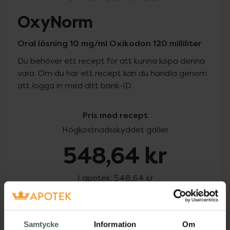
OxyNorm
Oral lösning 10 mg/ml Oxikodon 120 milliliter
Du behöver ett recept för att kunna köpa denna
vara. Om du har ett recept kan du handla genom
att logga in med ditt bank-ID.
Pris med recept
Högkostnadsskyddet gäller
548,64 kr
I apotek:
548,64 kr
Köp via ditt recept
Samtycke
Information
Om