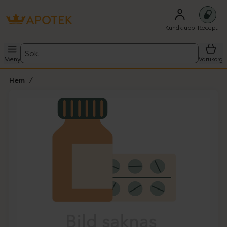
Kundklubb
Recept
Sök
Meny
Varukorg
Hem
Hoppa över Lista
Lista: . Innehåller 1 objekt.