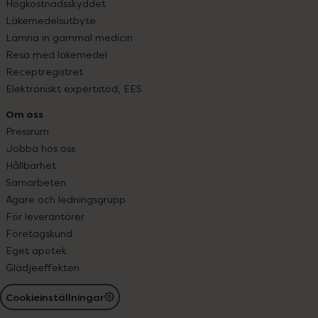
Högkostnadsskyddet
Läkemedelsutbyte
Lämna in gammal medicin
Resa med läkemedel
Receptregistret
Elektroniskt expertstöd, EES
Om oss
Pressrum
Jobba hos oss
Hållbarhet
Samarbeten
Ägare och ledningsgrupp
För leverantörer
Företagskund
Eget apotek
Glädjeeffekten
Cookieinställningar