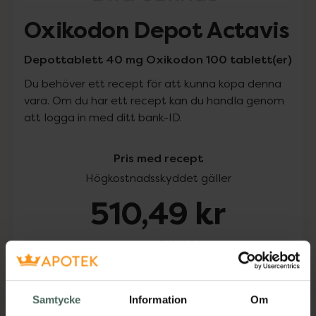
Oxikodon Depot Actavis
Depottablett 40 mg Oxikodon 100 tablett(er)
Du behöver ett recept för att kunna köpa denna
vara. Om du har ett recept kan du handla genom
att logga in med ditt bank-ID.
Pris med recept
Högkostnadsskyddet gäller
510,49 kr
I apotek:
510,49 kr
Köp via ditt recept
Samtycke
Information
Om