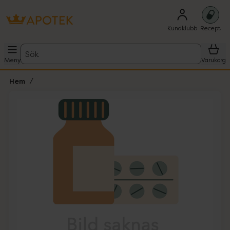
Kundklubb
Recept
Sök
Meny
Varukorg
Hem
Hoppa över Lista
Lista: . Innehåller 1 objekt.