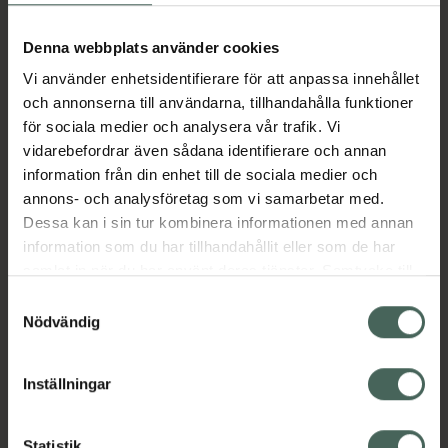
Aktuella erbjudanden
Denna webbplats använder cookies
Vi använder enhetsidentifierare för att anpassa innehållet
Beskrivning
Dölj
och annonserna till användarna, tillhandahålla funktioner
för sociala medier och analysera vår trafik. Vi
vidarebefordrar även sådana identifierare och annan
Läs alltid bipacksedeln innan
information från din enhet till de sociala medier och
användning.
annons- och analysföretag som vi samarbetar med.
EAN:
07046263793511
Dessa kan i sin tur kombinera informationen med annan
information som du har tillhandahållit eller som de har
samlat in när du har använt deras tjänster. Samtycke till
Bipacksedel från FASS
Visa
cookies är frivilligt och du kan när som helst ändra eller
Samtyckesval
återkalla ditt samtycke via webbplatsens
Nödvändig
cookieinställningar. Ett återkallat samtycke påverkar inte
lagligheten av behandling som skett innan återkallelsen.
Inställningar
Kronans Apotek finns här för dig. Du hittar oss från Skåne i
Statistik