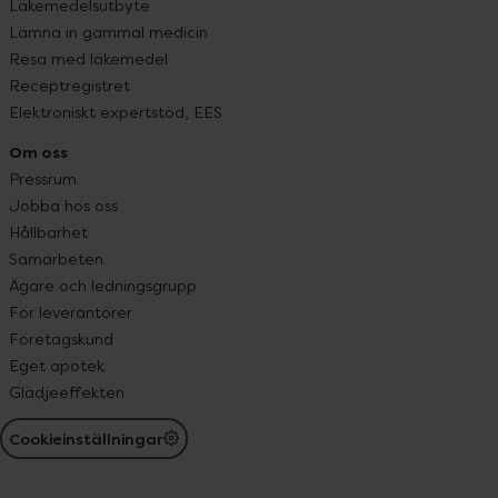
Läkemedelsutbyte
Lämna in gammal medicin
Resa med läkemedel
Receptregistret
Elektroniskt expertstöd, EES
Om oss
Pressrum
Jobba hos oss
Hållbarhet
Samarbeten
Ägare och ledningsgrupp
För leverantörer
Företagskund
Eget apotek
Glädjeeffekten
Cookieinställningar