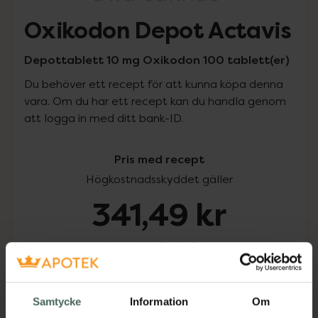
Oxikodon Depot Actavis
Depottablett 10 mg Oxikodon 100 tablett(er)
Du behöver ett recept för att kunna köpa denna
vara. Om du har ett recept kan du handla genom
att logga in med ditt bank-ID.
Pris med recept
Högkostnadsskyddet gäller
341,49 kr
I apotek:
341,49 kr
Köp via ditt recept
Samtycke
Information
Om