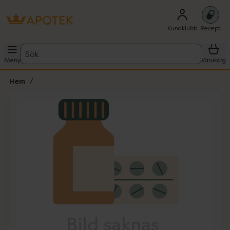
Kundklubb
Recept
Sök
Meny
Varukorg
Hem
Hoppa över Lista
Lista: . Innehåller 1 objekt.