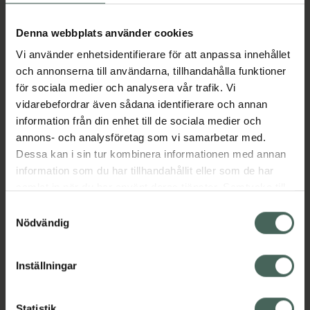
Aktuella erbjudanden
Denna webbplats använder cookies
Vi använder enhetsidentifierare för att anpassa innehållet
Beskrivning
Dölj
och annonserna till användarna, tillhandahålla funktioner
för sociala medier och analysera vår trafik. Vi
vidarebefordrar även sådana identifierare och annan
Läs alltid bipacksedeln innan
information från din enhet till de sociala medier och
användning.
annons- och analysföretag som vi samarbetar med.
EAN:
07046261010214
Dessa kan i sin tur kombinera informationen med annan
information som du har tillhandahållit eller som de har
samlat in när du har använt deras tjänster. Samtycke till
Bipacksedel från FASS
Visa
cookies är frivilligt och du kan när som helst ändra eller
Samtyckesval
återkalla ditt samtycke via webbplatsens
Nödvändig
cookieinställningar. Ett återkallat samtycke påverkar inte
lagligheten av behandling som skett innan återkallelsen.
Inställningar
Kronans Apotek finns här för dig. Du hittar oss från Skåne i
Statistik