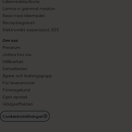
Läkemedelsutbyte
Lämna in gammal medicin
Resa med läkemedel
Receptregistret
Elektroniskt expertstöd, EES
Om oss
Pressrum
Jobba hos oss
Hållbarhet
Samarbeten
Ägare och ledningsgrupp
För leverantörer
Företagskund
Eget apotek
Glädjeeffekten
Cookieinställningar