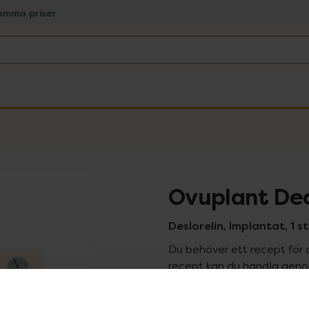
amma priser
Ovuplant Dec
Deslorelin, Implantat, 1 s
Du behöver ett recept för 
recept kan du handla genom
Pr