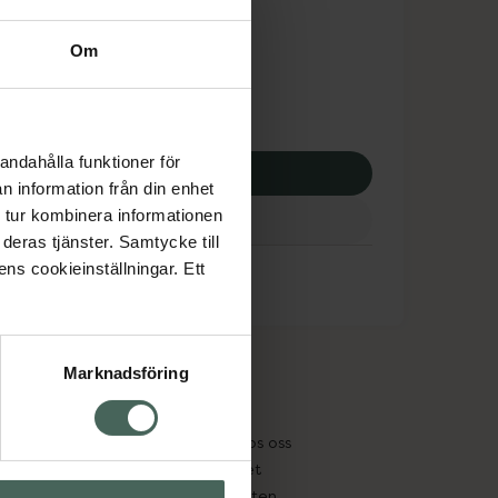
dsskyddet gäller inte
Om
0 kr
andahålla funktioner för
p via ditt recept
n information från din enhet
 tur kombinera informationen
deras tjänster. Samtycke till
ens cookieinställningar. Ett
Marknadsföring
cept och läkemedel
Om oss
kter
Pressrum
tnadsskyddet
Jobba hos oss
edelsutbyte
Hållbarhet
in gammal medicin
Samarbeten