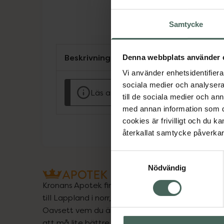
Samtycke
Beskrivning
Denna webbplats använder 
Vi använder enhetsidentifierar
sociala medier och analysera 
Läs alltid bipacksedeln innan använ
till de sociala medier och a
med annan information som du 
cookies är frivilligt och du k
återkallat samtycke påverkar 
Samtyckesval
Nödvändig
Kronans Apotek finns här för dig. Du hittar oss fr
till Lappland i norr, och online i mobilen och på d
Oavsett vem du är så är det vårt uppdrag att hjä
att må lite bättre. Välkommen att prata med os