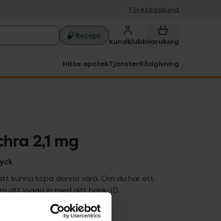
Företagskund
Recept
Kundklubb
Varukorg
Hitta apotek
Tjänster
Rådgivning
hra 2,1 mg
tyck
att kunna köpa denna vara. Om du har ett
 att logga in med ditt bank-ID.
is med recept