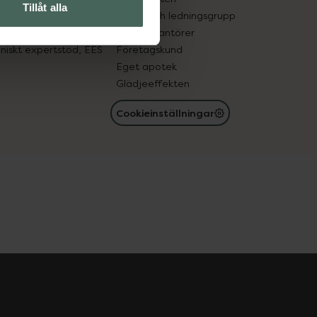
Tillåt alla
med läkemedel
Ägare och ledningsgrupp
registret
För leverantörer
oniskt expertstöd, EES
Företagskund
Eget apotek
Glädjeeffekten
Cookieinställningar