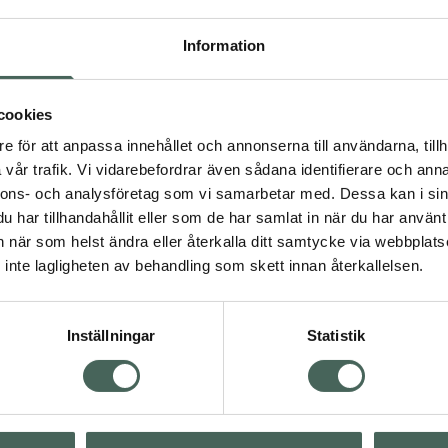
Högkostna
Information
Dölj
cookies
e för att anpassa innehållet och annonserna till användarna, tillh
Kö
vår trafik. Vi vidarebefordrar även sådana identifierare och anna
dning.
nnons- och analysföretag som vi samarbetar med. Dessa kan i sin
har tillhandahållit eller som de har samlat in när du har använt 
Aktuella erbjudanden
an när som helst ändra eller återkalla ditt samtycke via webbplats
inte lagligheten av behandling som skett innan återkallelsen.
Inställningar
Statistik
Kundservice
Om re
ån Skåne i syd
Kontakta oss
Fullma
atorn.
Vanliga frågor
Högkos
lpa just dig
Hitta apotek
Läkem
s.
Handla tryggt
Lämna 