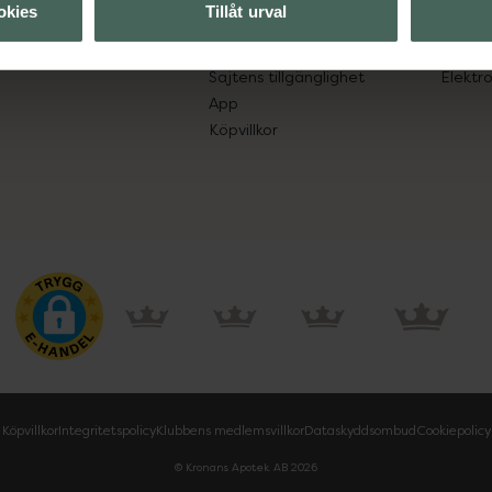
okies
Tillåt urval
Leverans, betalning och retur
Resa 
Kundklubb
Recept
Sajtens tillgänglighet
Elektr
App
Köpvillkor
Köpvillkor
Integritetspolicy
Klubbens medlemsvillkor
Dataskyddsombud
Cookiepolicy
© Kronans Apotek AB
2026