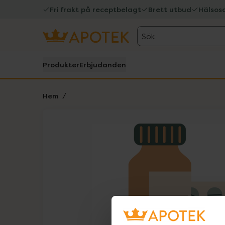
Fri frakt på receptbelagt
Brett utbud
Hälsos
Sök
Produkter
Erbjudanden
Hem
Hoppa över Lista
Lista: . Innehåller 1 objekt.