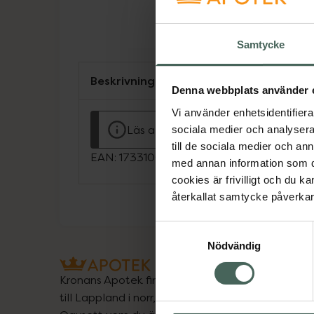
Samtycke
Beskrivning
Denna webbplats använder 
Vi använder enhetsidentifierar
Läs alltid bipacksedeln innan använ
sociala medier och analysera 
till de sociala medier och a
EAN:
17331009006107
med annan information som du 
cookies är frivilligt och du k
återkallat samtycke påverkar 
Samtyckesval
Nödvändig
Kronans Apotek finns här för dig. Du hittar oss fr
till Lappland i norr, och online i mobilen och på d