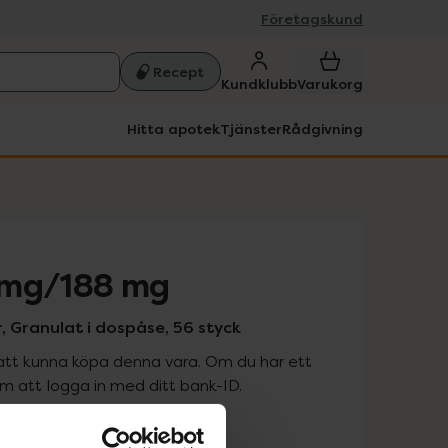
Företagskund
Recept
Kundklubb
Varukorg
Hitta apotek
Tjänster
Rådgivning
 mg/188 mg
, Granulat i dospåse, 56 styck
att kunna köpa denna vara. Om du har ett
 att logga in med ditt bank-ID.
is med recept