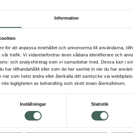
Högkos
107
Information
Dölj
cookies
I a
e för att anpassa innehållet och annonserna till användarna, tillh
Kö
dning.
vår trafik. Vi vidarebefordrar även sådana identifierare och anna
nnons- och analysföretag som vi samarbetar med. Dessa kan i sin
har tillhandahållit eller som de har samlat in när du har använt 
Aktuella erbjudanden
an när som helst ändra eller återkalla ditt samtycke via webbplats
inte lagligheten av behandling som skett innan återkallelsen.
Inställningar
Statistik
Kundservice
Om re
ån Skåne i syd
Kontakta oss
Fullma
atorn.
Vanliga frågor
Högkos