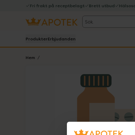
Fri frakt på receptbelagt
Brett utbud
Hälsos
Sök
Produkter
Erbjudanden
Hem
Hoppa över Lista
Lista: . Innehåller 1 objekt.