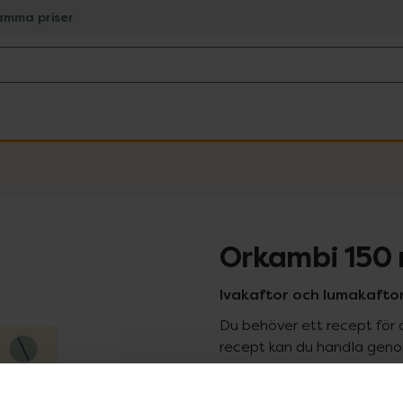
amma priser
Orkambi 150
Ivakaftor och lumakaftor
Du behöver ett recept för 
recept kan du handla genom
Pr