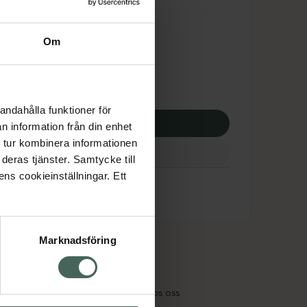
tnadsskyddet gäller
925 kr
Om
potek:
107925 kr
andahålla funktioner för
p via ditt recept
n information från din enhet
 tur kombinera informationen
deras tjänster. Samtycke till
ens cookieinställningar. Ett
Marknadsföring
cept och läkemedel
Om oss
kter
Pressrum
tnadsskyddet
Jobba hos oss