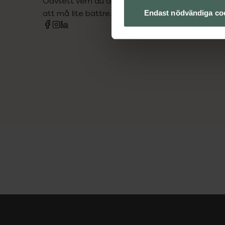
Oavsett vem du är så är det vårt uppdrag att hjä
att må lite bättre. Välkommen att prata med os
Endast nödvändiga co