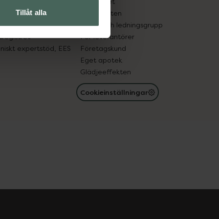
edelsutbyte
Hållbarhet
Tillåt alla
in gammal medicin
Samarbeten
med läkemedel
Ägare och ledningsgrupp
registret
För leverantörer
oniskt expertstöd, EES
Företagskund
Eget apotek
Glädjeeffekten
Cookieinställningar