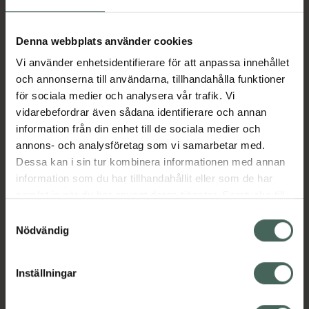
Aktuella erbjudanden
Denna webbplats använder cookies
Vi använder enhetsidentifierare för att anpassa innehållet
Beskrivning
Dölj
och annonserna till användarna, tillhandahålla funktioner
för sociala medier och analysera vår trafik. Vi
vidarebefordrar även sådana identifierare och annan
Läs alltid bipacksedeln innan
information från din enhet till de sociala medier och
användning.
annons- och analysföretag som vi samarbetar med.
Dessa kan i sin tur kombinera informationen med annan
EAN:
00351167120002
information som du har tillhandahållit eller som de har
samlat in när du har använt deras tjänster. Samtycke till
cookies är frivilligt och du kan när som helst ändra eller
Bipacksedel från FASS
Visa
Samtyckesval
återkalla ditt samtycke via webbplatsens
Nödvändig
cookieinställningar. Ett återkallat samtycke påverkar inte
lagligheten av behandling som skett innan återkallelsen.
Inställningar