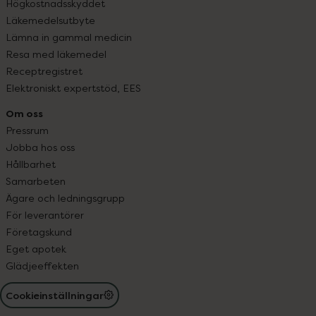
Högkostnadsskyddet
Läkemedelsutbyte
Lämna in gammal medicin
Resa med läkemedel
Receptregistret
Elektroniskt expertstöd, EES
Om oss
Pressrum
Jobba hos oss
Hållbarhet
Samarbeten
Ägare och ledningsgrupp
För leverantörer
Företagskund
Eget apotek
Glädjeeffekten
Cookieinställningar