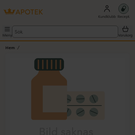
Kundklubb
Recept
Sök
Meny
Varukorg
Hem
Hoppa över Lista
Lista: . Innehåller 1 objekt.