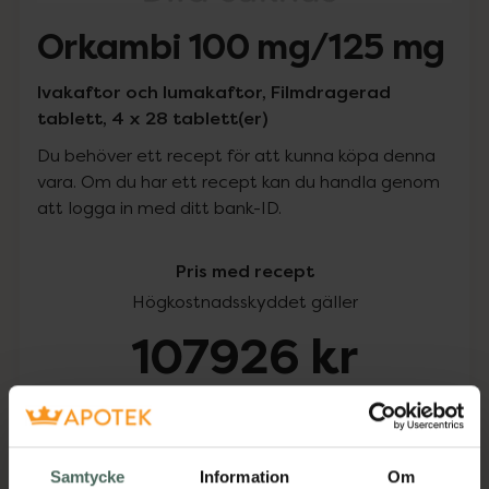
Orkambi 100 mg/125 mg
Ivakaftor och lumakaftor, Filmdragerad
tablett, 4 x 28 tablett(er)
Du behöver ett recept för att kunna köpa denna
vara. Om du har ett recept kan du handla genom
att logga in med ditt bank-ID.
Pris med recept
Högkostnadsskyddet gäller
107926 kr
I apotek:
107926 kr
Köp via ditt recept
Samtycke
Information
Om