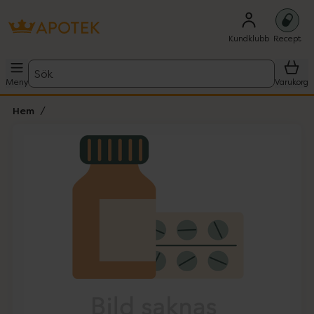
Kundklubb
Recept
Sök
Meny
Varukorg
Hem
Hoppa över Lista
Lista: . Innehåller 1 objekt.