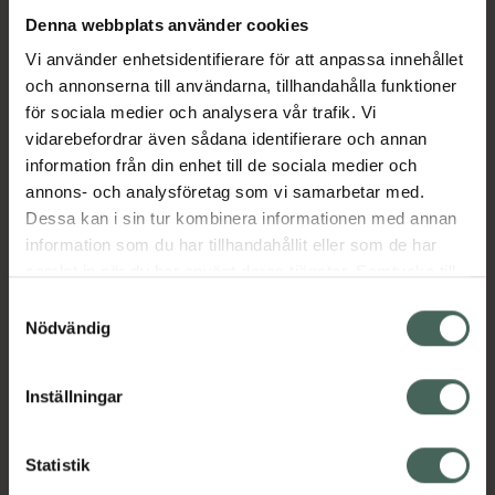
Denna webbplats använder cookies
Aktuella erbjudanden
Vi använder enhetsidentifierare för att anpassa innehållet
och annonserna till användarna, tillhandahålla funktioner
för sociala medier och analysera vår trafik. Vi
Beskrivning
Dölj
vidarebefordrar även sådana identifierare och annan
information från din enhet till de sociala medier och
EAN:
07046261190320
annons- och analysföretag som vi samarbetar med.
Dessa kan i sin tur kombinera informationen med annan
information som du har tillhandahållit eller som de har
Bipacksedel från FASS
Visa
samlat in när du har använt deras tjänster. Samtycke till
cookies är frivilligt och du kan när som helst ändra eller
Samtyckesval
återkalla ditt samtycke via webbplatsens
Nödvändig
cookieinställningar. Ett återkallat samtycke påverkar inte
lagligheten av behandling som skett innan återkallelsen.
Inställningar
Kronans Apotek finns här för dig. Du hittar oss från Skåne i
syd till Lappland i norr, och online i mobilen och på
Statistik
datorn. Oavsett vem du är så är det vårt uppdrag att