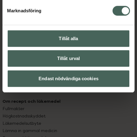
hjälpa just dig att må lite bättre. Välkommen att prata
med oss.
Marknadsföring
Kundservice
Kontakta oss
Tillåt alla
Vanliga frågor
Hitta apotek
Handla tryggt
Tillåt urval
Leverans, betalning och retur
Kundklubb
Sajtens tillgänglighet
Endast nödvändiga cookies
App
Köpvillkor
Om recept och läkemedel
Fullmakter
Högkostnadsskyddet
Läkemedelsutbyte
Lämna in gammal medicin