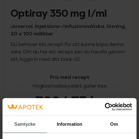
Optiray 350 mg I/ml
Joversol, Injektions-/infusionsvätska, lösning,
20 x 100 milliliter
Du behöver ett recept för att kunna köpa denna
vara. Om du har ett recept kan du handla genom
att logga in med ditt bank-ID.
Pris med recept
Högkostnadsskyddet gäller inte
7284,75 kr
I apotek:
7284,75 kr
Samtycke
Information
Om
Köp via ditt recept