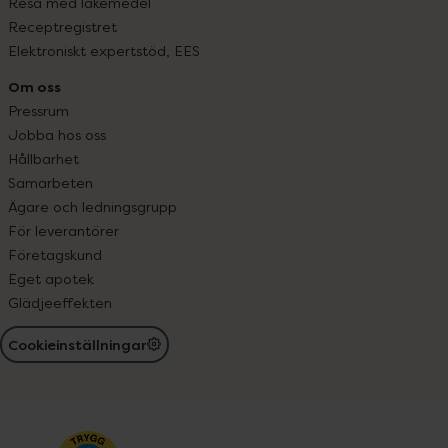
Resa med läkemedel
Receptregistret
Elektroniskt expertstöd, EES
Om oss
Pressrum
Jobba hos oss
Hållbarhet
Samarbeten
Ägare och ledningsgrupp
För leverantörer
Företagskund
Eget apotek
Glädjeeffekten
Cookieinställningar