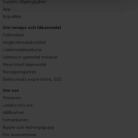
Sajtens tillgänglighet
App
Köpvillkor
Om recept och läkemedel
Fullmakter
Högkostnadsskyddet
Läkemedelsutbyte
Lämna in gammal medicin
Resa med läkemedel
Receptregistret
Elektroniskt expertstöd, EES
Om oss
Pressrum
Jobba hos oss
Hållbarhet
Samarbeten
Ägare och ledningsgrupp
För leverantörer