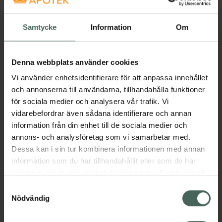
Få mejl när varan finns i lager online
Din e-postadress
Samtycke
Information
Om
villkoren
Jag accepterar
Denna webbplats använder cookies
Spara
Vi använder enhetsidentifierare för att anpassa innehållet
och annonserna till användarna, tillhandahålla funktioner
för sociala medier och analysera vår trafik. Vi
Aktuella erbjudanden
vidarebefordrar även sådana identifierare och annan
information från din enhet till de sociala medier och
Beskrivning
Dölj
annons- och analysföretag som vi samarbetar med.
Dessa kan i sin tur kombinera informationen med annan
information som du har tillhandahållit eller som de har
Jämförpris
562,50 kr
/
l
samlat in när du har använt deras tjänster. Samtycke till
EAN:
05000223439323
cookies är frivilligt och du kan när som helst ändra eller
Samtyckesval
Kategorier:
återkalla ditt samtycke via webbplatsens
Nödvändig
cookieinställningar. Ett återkallat samtycke påverkar inte
lagligheten av behandling som skett innan återkallelsen.