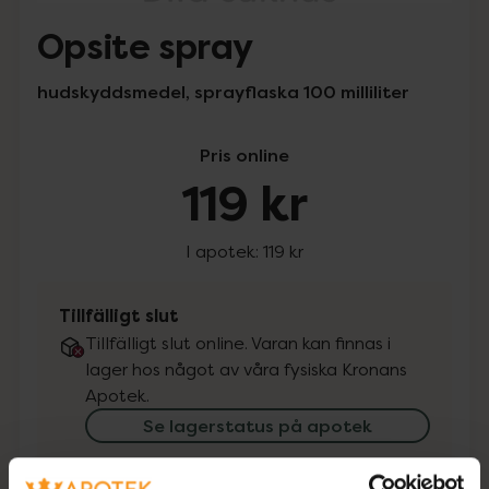
Opsite spray
hudskyddsmedel, sprayflaska 100 milliliter
Pris online
119 kr
I apotek:
119 kr
Tillfälligt slut
Tillfälligt slut online. Varan kan finnas i
lager hos något av våra fysiska Kronans
Apotek.
Se lagerstatus på apotek