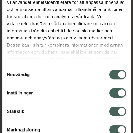
Vi använder enhetsidentifierare för att anpassa innehållet
Aktuella erbjudanden
och annonserna till användarna, tillhandahålla funktioner
för sociala medier och analysera vår trafik. Vi
vidarebefordrar även sådana identifierare och annan
Beskrivning
Dölj
information från din enhet till de sociala medier och
annons- och analysföretag som vi samarbetar med.
EAN:
05712440019379
Dessa kan i sin tur kombinera informationen med annan
information som du har tillhandahållit eller som de har
samlat in när du har använt deras tjänster. Samtycke till
cookies är frivilligt och du kan när som helst ändra eller
Samtyckesval
återkalla ditt samtycke via webbplatsens
Nödvändig
cookieinställningar. Ett återkallat samtycke påverkar inte
Kronans Apotek finns här för dig. Du hittar oss från Skåne i
lagligheten av behandling som skett innan återkallelsen.
syd till Lappland i norr, och online i mobilen och på
Inställningar
datorn. Oavsett vem du är så är det vårt uppdrag att
hjälpa just dig att må lite bättre. Välkommen att prata
Statistik
med oss.
Kundservice
Marknadsföring