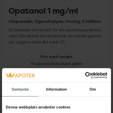
Opatanol 1 mg/ml
Olopatadin, Ögondroppar, lösning, 5 milliliter
Du behöver ett recept för att kunna köpa denna
vara. Om du har ett recept kan du handla genom
att logga in med ditt bank-ID.
Pris med recept
Högkostnadsskyddet gäller
151,50 kr
I apotek:
151,50 kr
Samtycke
Information
Om
Köp via ditt recept
Denna webbplats använder cookies