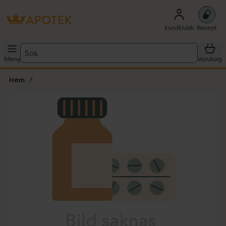
Kundklubb
Recept
Sök
Meny
Varukorg
Hem
Hoppa över Lista
Lista: . Innehåller 1 objekt.