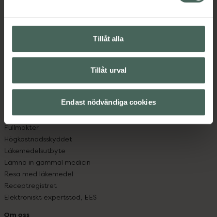
Kontakta oss
Vanliga frågor
Hitta apotek
Tillåt alla
Handla tryggt
Leverans, betalning och retur
Kundklubb
Tillåt urval
Sajtens tillgänglighet
App
Köpvillkor
Endast nödvändiga cookies
Om recept och läkemedel
Fullmakter
Högkostnadsskyddet
Läkemedelsutbyte
Lämna in gammal medicin
Resa med läkemedel
Receptregistret
Elektroniskt expertstöd, EES
Om oss