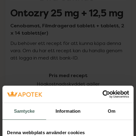
Ontozry 25 mg + 12,5 mg
Cenobamat, Filmdragerad tablett + tablett, 2
x 14 tablett(er)
Du behöver ett recept för att kunna köpa denna
vara. Om du har ett recept kan du handla genom
att logga in med ditt bank-ID.
Pris med recept
Högkostnadsskyddet gäller
1314,06 kr
Samtycke
Information
Om
I apotek:
1314,06 kr
Köp via ditt recept
Denna webbplats använder cookies