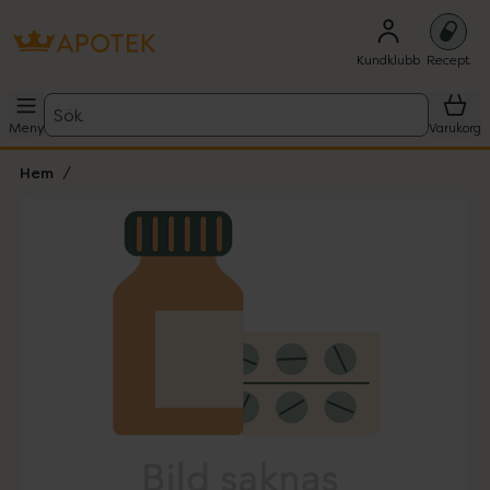
Kundklubb
Recept
Sök
Meny
Varukorg
Hem
Hoppa över Lista
Lista: . Innehåller 1 objekt.