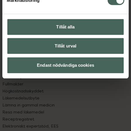
Marknadsföring
Kundservice
Kontakta oss
Vanliga frågor
Hitta apotek
Tillåt alla
Handla tryggt
Leverans, betalning och retur
Kundklubb
Tillåt urval
Sajtens tillgänglighet
App
Endast nödvändiga cookies
Köpvillkor
Om recept och läkemedel
Fullmakter
Högkostnadsskyddet
Läkemedelsutbyte
Lämna in gammal medicin
Resa med läkemedel
Receptregistret
Elektroniskt expertstöd, EES