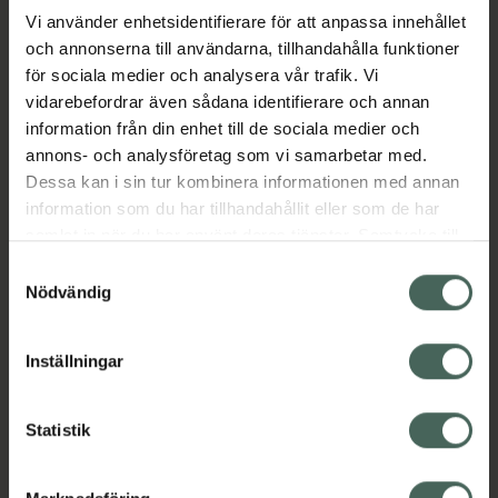
Vi använder enhetsidentifierare för att anpassa innehållet
och annonserna till användarna, tillhandahålla funktioner
Aktuella erbjudanden
för sociala medier och analysera vår trafik. Vi
vidarebefordrar även sådana identifierare och annan
Beskrivning
Dölj
information från din enhet till de sociala medier och
annons- och analysföretag som vi samarbetar med.
EAN:
05712923031294
Dessa kan i sin tur kombinera informationen med annan
information som du har tillhandahållit eller som de har
samlat in när du har använt deras tjänster. Samtycke till
cookies är frivilligt och du kan när som helst ändra eller
Samtyckesval
återkalla ditt samtycke via webbplatsens
Nödvändig
cookieinställningar. Ett återkallat samtycke påverkar inte
Kronans Apotek finns här för dig. Du hittar oss från Skåne i
lagligheten av behandling som skett innan återkallelsen.
Inställningar
syd till Lappland i norr, och online i mobilen och på
datorn. Oavsett vem du är så är det vårt uppdrag att
hjälpa just dig att må lite bättre. Välkommen att prata
Statistik
med oss.