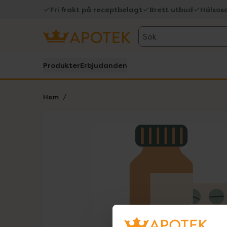
Fri frakt på receptbelagt
Brett utbud
Hälsos
Sök
Produkter
Erbjudanden
Hem
Hoppa över Lista
Lista: . Innehåller 1 objekt.