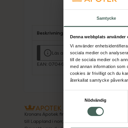
Samtycke
Beskrivning
Denna webbplats använder 
Vi använder enhetsidentifierar
Läs alltid bipacksedeln innan använ
sociala medier och analysera 
till de sociala medier och a
EAN:
07046265983224
med annan information som du 
cookies är frivilligt och du k
återkallat samtycke påverkar 
Samtyckesval
Nödvändig
Kronans Apotek finns här för dig. Du hittar oss fr
till Lappland i norr, och online i mobilen och på d