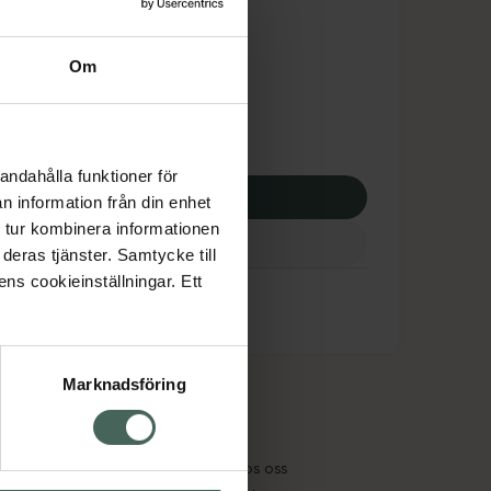
dsskyddet gäller inte
9,50 kr
Om
potek:
1099,50 kr
andahålla funktioner för
p via ditt recept
n information från din enhet
 tur kombinera informationen
deras tjänster. Samtycke till
ens cookieinställningar. Ett
Marknadsföring
cept och läkemedel
Om oss
kter
Pressrum
tnadsskyddet
Jobba hos oss