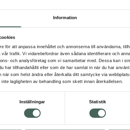
Högkostna
109
Information
Dölj
cookies
I a
e för att anpassa innehållet och annonserna till användarna, tillh
Kö
dning.
vår trafik. Vi vidarebefordrar även sådana identifierare och anna
nnons- och analysföretag som vi samarbetar med. Dessa kan i sin
har tillhandahållit eller som de har samlat in när du har använt 
Aktuella erbjudanden
an när som helst ändra eller återkalla ditt samtycke via webbplats
inte lagligheten av behandling som skett innan återkallelsen.
Inställningar
Statistik
Kundservice
Om re
ån Skåne i syd
Kontakta oss
Fullma
atorn.
Vanliga frågor
Högkos