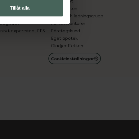
edelsutbyte
Hållbarhet
Tillåt alla
in gammal medicin
Samarbeten
med läkemedel
Ägare och ledningsgrupp
registret
För leverantörer
oniskt expertstöd, EES
Företagskund
Eget apotek
Glädjeeffekten
Cookieinställningar