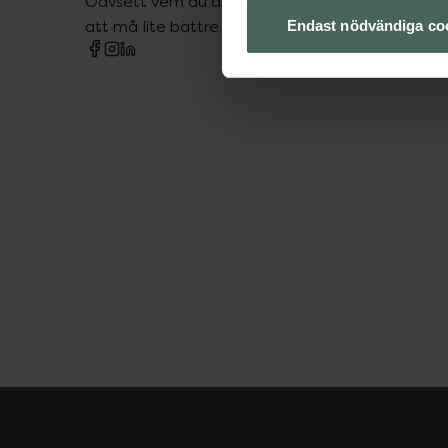
Oavsett vem du är så är det vårt uppdrag att hjä
att må lite bättre. Välkommen att prata med os
Endast nödvändiga co