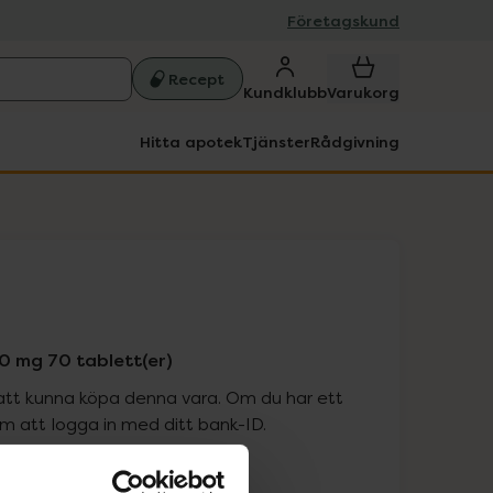
Företagskund
Recept
Kundklubb
Varukorg
Hitta apotek
Tjänster
Rådgivning
 mg 70 tablett(er)
att kunna köpa denna vara. Om du har ett
 att logga in med ditt bank-ID.
is med recept