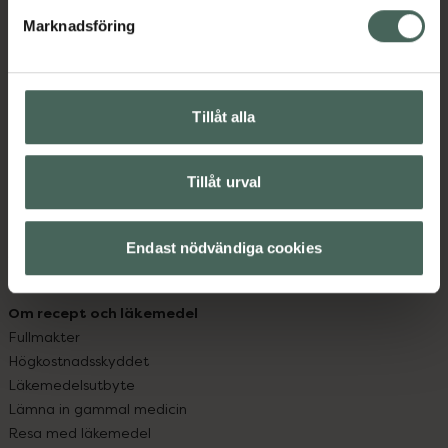
med oss.
Marknadsföring
Kundservice
Kontakta oss
Vanliga frågor
Tillåt alla
Hitta apotek
Handla tryggt
Leverans, betalning och retur
Tillåt urval
Kundklubb
Sajtens tillgänglighet
Endast nödvändiga cookies
App
Köpvillkor
Om recept och läkemedel
Fullmakter
Högkostnadsskyddet
Läkemedelsutbyte
Lämna in gammal medicin
Resa med läkemedel