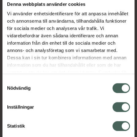
Denna webbplats använder cookies
Aktuella erbjudanden
Vi använder enhetsidentifierare för att anpassa innehållet
och annonserna till användarna, tillhandahålla funktioner
Beskrivning
Dölj
för sociala medier och analysera vår trafik. Vi
vidarebefordrar även sådana identifierare och annan
information från din enhet till de sociala medier och
Läs alltid bipacksedeln innan
annons- och analysföretag som vi samarbetar med.
användning.
Dessa kan i sin tur kombinera informationen med annan
EAN:
05420036951070
information som du har tillhandahållit eller som de har
samlat in när du har använt deras tjänster. Samtycke till
cookies är frivilligt och du kan när som helst ändra eller
Samtyckesval
återkalla ditt samtycke via webbplatsens
Nödvändig
cookieinställningar. Ett återkallat samtycke påverkar inte
lagligheten av behandling som skett innan återkallelsen.
Inställningar
Kronans Apotek finns här för dig. Du hittar oss från Skåne i
syd till Lappland i norr, och online i mobilen och på
datorn. Oavsett vem du är så är det vårt uppdrag att
Statistik
hjälpa just dig att må lite bättre. Välkommen att prata