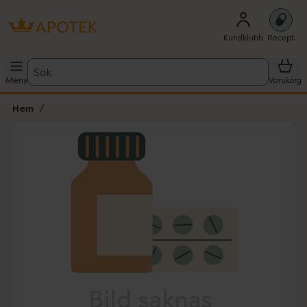
Kundklubb
Recept
Sök
Meny
Varukorg
Hem
Hoppa över Lista
Lista: . Innehåller 1 objekt.