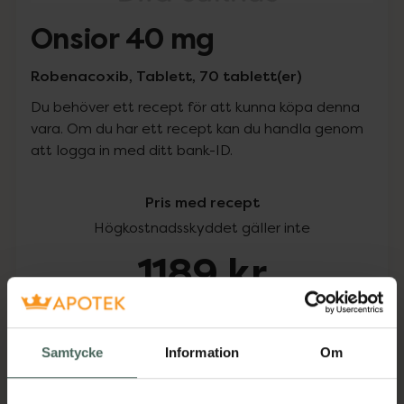
Onsior 40 mg
Robenacoxib, Tablett, 70 tablett(er)
Du behöver ett recept för att kunna köpa denna
vara. Om du har ett recept kan du handla genom
att logga in med ditt bank-ID.
Pris med recept
Högkostnadsskyddet gäller inte
1189 kr
I apotek:
1189 kr
Samtycke
Information
Om
Köp via ditt recept