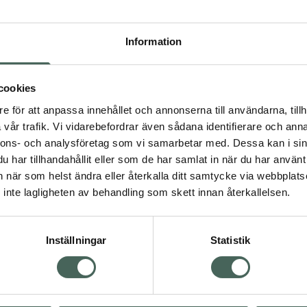
Högkostna
2
Information
Dölj
cookies
e för att anpassa innehållet och annonserna till användarna, tillh
Kö
dning.
vår trafik. Vi vidarebefordrar även sådana identifierare och anna
nnons- och analysföretag som vi samarbetar med. Dessa kan i sin
har tillhandahållit eller som de har samlat in när du har använt 
Aktuella erbjudanden
an när som helst ändra eller återkalla ditt samtycke via webbplats
inte lagligheten av behandling som skett innan återkallelsen.
Inställningar
Statistik
Kundservice
Om re
ån Skåne i syd
Kontakta oss
Fullma
atorn.
Vanliga frågor
Högkos