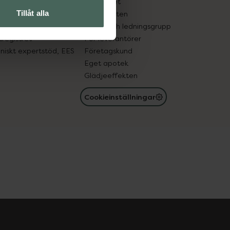
edelsutbyte
Hållbarhet
Tillåt alla
in gammal medicin
Samarbeten
med läkemedel
Ägare och ledningsgrupp
registret
För leverantörer
oniskt expertstöd, EES
Företagskund
Eget apotek
Glädjeeffekten
Cookieinställningar