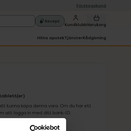
Företagskund
Recept
Kundklubb
Varukorg
Hitta apotek
Tjänster
Rådgivning
tablett(er)
att kunna köpa denna vara. Om du har ett
 att logga in med ditt bank-ID.
is med recept