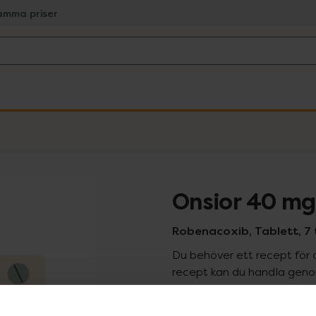
amma priser
Onsior 40 mg
Robenacoxib, Tablett, 7 
Du behöver ett recept för 
recept kan du handla genom
Pr