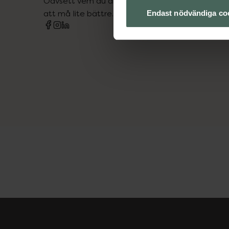
Oavsett vem du är så är det vårt uppdrag att hjä
att må lite bättre. Välkommen att prata med os
Endast nödvändiga co