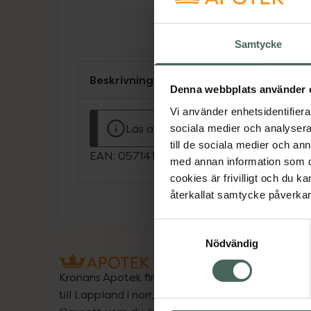
Samtycke
Beskrivning
Denna webbplats använder 
Vi använder enhetsidentifierar
Läs alltid bipacksedeln innan använ
sociala medier och analysera 
till de sociala medier och a
EAN:
05714191006202
med annan information som du 
cookies är frivilligt och du k
återkallat samtycke påverkar 
Samtyckesval
Nödvändig
Kronans Apotek finns här för dig. Du hittar oss fr
till Lappland i norr, och online i mobilen och på d