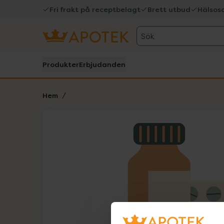
Fri frakt på receptbelagt
Brett utbud
Hälsos
Sök
Produkter
Erbjudanden
Hem
Hoppa över Lista
Lista: . Innehåller 1 objekt.