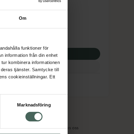
dsskyddet gäller inte
11 kr
Om
I apotek:
211 kr
andahålla funktioner för
p via ditt recept
n information från din enhet
 tur kombinera informationen
deras tjänster. Samtycke till
ens cookieinställningar. Ett
Marknadsföring
cept och läkemedel
Om oss
kter
Pressrum
tnadsskyddet
Jobba hos oss