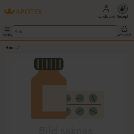
Kundklubb
Recept
Sök
Meny
Varukorg
Hem
Hoppa över Lista
Lista: . Innehåller 1 objekt.