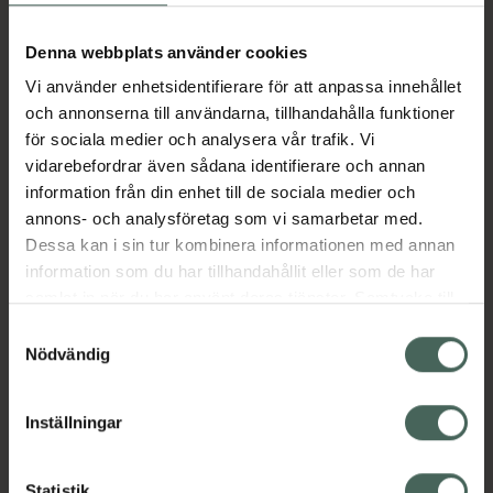
Aktuella erbjudanden
Denna webbplats använder cookies
Vi använder enhetsidentifierare för att anpassa innehållet
Beskrivning
Dölj
och annonserna till användarna, tillhandahålla funktioner
för sociala medier och analysera vår trafik. Vi
vidarebefordrar även sådana identifierare och annan
Läs alltid bipacksedeln innan
information från din enhet till de sociala medier och
användning.
annons- och analysföretag som vi samarbetar med.
EAN:
07046261129084
Dessa kan i sin tur kombinera informationen med annan
information som du har tillhandahållit eller som de har
samlat in när du har använt deras tjänster. Samtycke till
Bipacksedel från FASS
Visa
cookies är frivilligt och du kan när som helst ändra eller
Samtyckesval
återkalla ditt samtycke via webbplatsens
Nödvändig
cookieinställningar. Ett återkallat samtycke påverkar inte
lagligheten av behandling som skett innan återkallelsen.
Inställningar
Kronans Apotek finns här för dig. Du hittar oss från Skåne i
Statistik