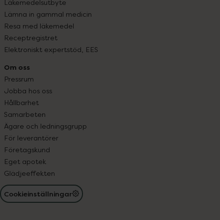
Läkemedelsutbyte
Lämna in gammal medicin
Resa med läkemedel
Receptregistret
Elektroniskt expertstöd, EES
Om oss
Pressrum
Jobba hos oss
Hållbarhet
Samarbeten
Ägare och ledningsgrupp
För leverantörer
Företagskund
Eget apotek
Glädjeeffekten
Cookieinställningar