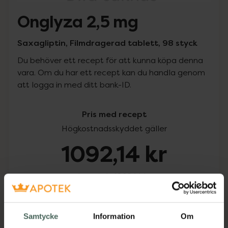
Onglyza 2,5 mg
Saxagliptin, Filmdragerad tablett, 98 styck
Du behöver ett recept för att kunna köpa denna
vara. Om du har ett recept kan du handla genom
att logga in med ditt bank-ID.
Pris med recept
Högkostnadsskyddet gäller
1092,14 kr
I apotek:
1092,14 kr
Köp via ditt recept
Samtycke
Information
Om