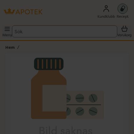
Kundklubb
Recept
Sök
Meny
Varukorg
Hem
Hoppa över Lista
Lista: . Innehåller 1 objekt.