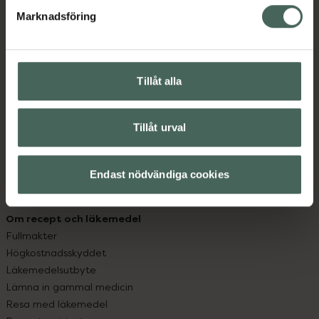
med oss.
Marknadsföring
Kundservice
Kontakta oss
Vanliga frågor
Tillåt alla
Hitta apotek
Handla tryggt
Leverans, betalning och retur
Tillåt urval
Kundklubb
Sajtens tillgänglighet
Endast nödvändiga cookies
App
Köpvillkor
Om recept och läkemedel
Fullmakter
Högkostnadsskyddet
Läkemedelsutbyte
Lämna in gammal medicin
Resa med läkemedel