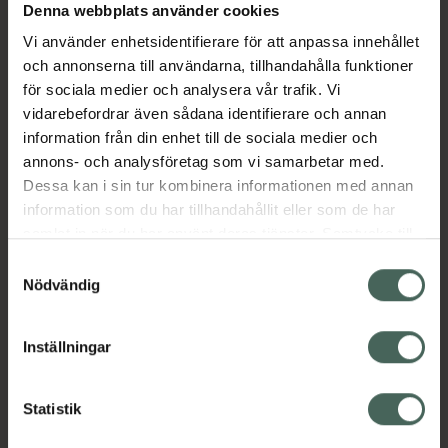
Denna webbplats använder cookies
Aktuella erbjudanden
Vi använder enhetsidentifierare för att anpassa innehållet
och annonserna till användarna, tillhandahålla funktioner
Beskrivning
Dölj
för sociala medier och analysera vår trafik. Vi
vidarebefordrar även sådana identifierare och annan
information från din enhet till de sociala medier och
EAN:
05600360211167
annons- och analysföretag som vi samarbetar med.
Dessa kan i sin tur kombinera informationen med annan
information som du har tillhandahållit eller som de har
Bipacksedel från FASS
Visa
samlat in när du har använt deras tjänster. Samtycke till
cookies är frivilligt och du kan när som helst ändra eller
Samtyckesval
återkalla ditt samtycke via webbplatsens
Nödvändig
cookieinställningar. Ett återkallat samtycke påverkar inte
lagligheten av behandling som skett innan återkallelsen.
Inställningar
Kronans Apotek finns här för dig. Du hittar oss från Skåne i
syd till Lappland i norr, och online i mobilen och på
datorn. Oavsett vem du är så är det vårt uppdrag att
Statistik
hjälpa just dig att må lite bättre. Välkommen att prata