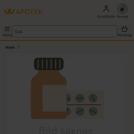
Kundklubb
Recept
Sök
Meny
Varukorg
Hem
Hoppa över Lista
Lista: . Innehåller 1 objekt.