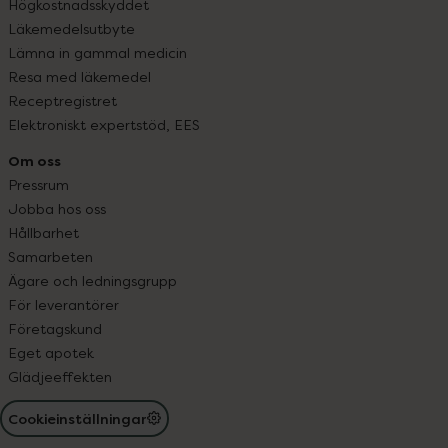
Högkostnadsskyddet
Läkemedelsutbyte
Lämna in gammal medicin
Resa med läkemedel
Receptregistret
Elektroniskt expertstöd, EES
Om oss
Pressrum
Jobba hos oss
Hållbarhet
Samarbeten
Ägare och ledningsgrupp
För leverantörer
Företagskund
Eget apotek
Glädjeeffekten
Cookieinställningar