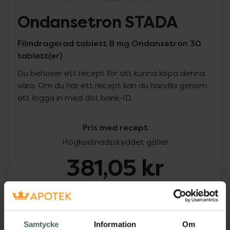
Ondansetron STADA
Filmdragerad tablett 8 mg Ondansetron 30
tablett(er)
Du behöver ett recept för att kunna köpa denna
vara. Om du har ett recept kan du handla genom
att logga in med ditt bank-ID.
Pris med recept
Högkostnadsskyddet gäller
381,05 kr
I apotek:
381,05 kr
Köp via ditt recept
Samtycke
Information
Om