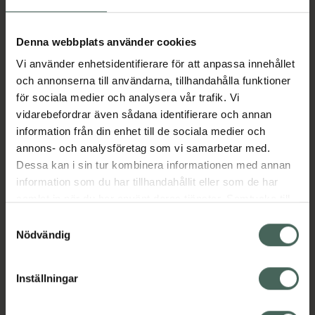
Aktuella erbjudanden
Denna webbplats använder cookies
Vi använder enhetsidentifierare för att anpassa innehållet
Beskrivning
Dölj
och annonserna till användarna, tillhandahålla funktioner
för sociala medier och analysera vår trafik. Vi
vidarebefordrar även sådana identifierare och annan
Läs alltid bipacksedeln innan
information från din enhet till de sociala medier och
användning.
annons- och analysföretag som vi samarbetar med.
Dessa kan i sin tur kombinera informationen med annan
EAN:
07046260240407
information som du har tillhandahållit eller som de har
samlat in när du har använt deras tjänster. Samtycke till
cookies är frivilligt och du kan när som helst ändra eller
Bipacksedel från FASS
Visa
Samtyckesval
återkalla ditt samtycke via webbplatsens
Nödvändig
cookieinställningar. Ett återkallat samtycke påverkar inte
lagligheten av behandling som skett innan återkallelsen.
Inställningar