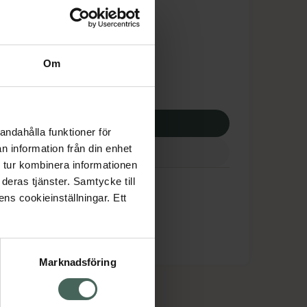
tnadsskyddet gäller
,74 kr
Om
apotek:
156,74 kr
p via ditt recept
andahålla funktioner för
n information från din enhet
 tur kombinera informationen
deras tjänster. Samtycke till
ens cookieinställningar. Ett
Marknadsföring
cept och läkemedel
Om oss