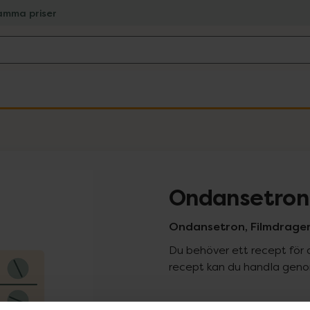
amma priser
Ondansetron
Ondansetron, Filmdragera
Du behöver ett recept för 
recept kan du handla genom
Pr