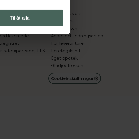
kter
Pressrum
tnadsskyddet
Jobba hos oss
Tillåt alla
edelsutbyte
Hållbarhet
in gammal medicin
Samarbeten
med läkemedel
Ägare och ledningsgrupp
registret
För leverantörer
oniskt expertstöd, EES
Företagskund
Eget apotek
Glädjeeffekten
Cookieinställningar