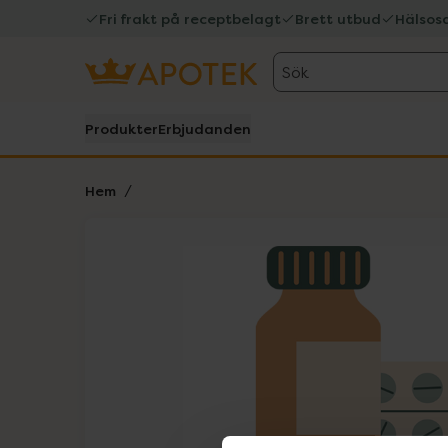
Fri frakt på receptbelagt
Brett utbud
Hälsos
Sök
Produkter
Erbjudanden
Hem
Hoppa över Lista
Lista: . Innehåller 1 objekt.