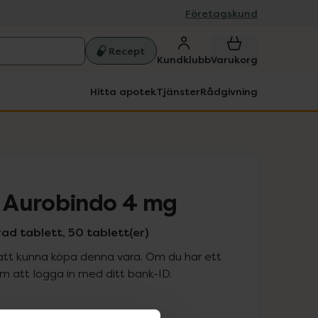
Företagskund
Recept
Kundklubb
Varukorg
Hitta apotek
Tjänster
Rådgivning
 Aurobindo 4 mg
d tablett, 50 tablett(er)
att kunna köpa denna vara. Om du har ett
 att logga in med ditt bank-ID.
is med recept