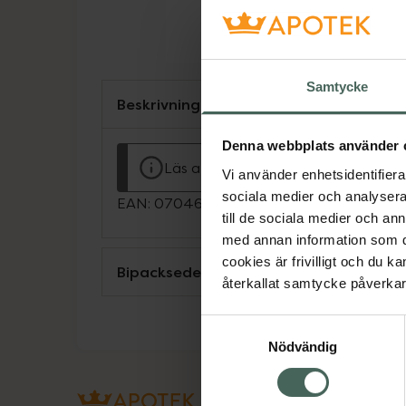
Samtycke
Beskrivning
Denna webbplats använder 
Läs alltid bipacksedeln innan använ
Vi använder enhetsidentifierar
sociala medier och analysera 
EAN:
07046261472432
till de sociala medier och a
med annan information som du 
cookies är frivilligt och du k
Bipacksedel från FASS
återkallat samtycke påverkar 
Samtyckesval
Nödvändig