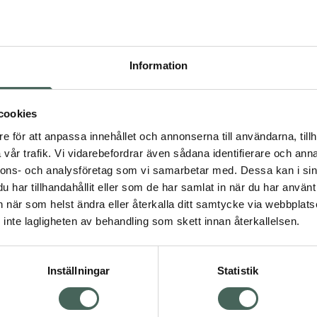
Högkos
156
Information
Dölj
I 
cookies
Kö
dning.
e för att anpassa innehållet och annonserna till användarna, tillh
vår trafik. Vi vidarebefordrar även sådana identifierare och anna
nnons- och analysföretag som vi samarbetar med. Dessa kan i sin
Aktuella erbjudanden
har tillhandahållit eller som de har samlat in när du har använt 
an när som helst ändra eller återkalla ditt samtycke via webbplats
Visa
inte lagligheten av behandling som skett innan återkallelsen.
Inställningar
Statistik
Kundservice
Om re