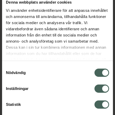
Köp via ditt recept
Denna webbplats använder cookies
Vi använder enhetsidentifierare för att anpassa innehållet
och annonserna till användarna, tillhandahålla funktioner
Aktuella erbjudanden
för sociala medier och analysera vår trafik. Vi
vidarebefordrar även sådana identifierare och annan
information från din enhet till de sociala medier och
Beskrivning
Dölj
annons- och analysföretag som vi samarbetar med.
Dessa kan i sin tur kombinera informationen med annan
EAN:
07046263902333
information som du har tillhandahållit eller som de har
samlat in när du har använt deras tjänster. Samtycke till
cookies är frivilligt och du kan när som helst ändra eller
Samtyckesval
återkalla ditt samtycke via webbplatsens
Nödvändig
cookieinställningar. Ett återkallat samtycke påverkar inte
lagligheten av behandling som skett innan återkallelsen.
Inställningar
Kronans Apotek finns här för dig. Du hittar oss från Skåne i
syd till Lappland i norr, och online i mobilen och på
datorn. Oavsett vem du är så är det vårt uppdrag att
Statistik
hjälpa just dig att må lite bättre. Välkommen att prata
med oss.