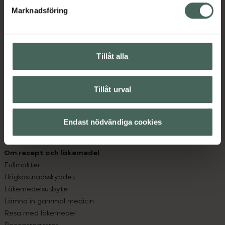
Marknadsföring
Kundservice
Kontakta oss
Vanliga frågor
Tillåt alla
Hitta apotek
Handla tryggt
Leverans, betalning och retur
Tillåt urval
Kundklubb
Sajtens tillgänglighet
Endast nödvändiga cookies
App
Köpvillkor
Om recept och läkemedel
Fullmakter
Högkostnadsskyddet
Läkemedelsutbyte
Lämna in gammal medicin
Resa med läkemedel
Receptregistret