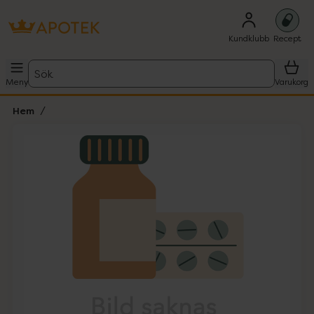
Kundklubb
Recept
Sök
Meny
Varukorg
Hem
Hoppa över Lista
Lista: . Innehåller 1 objekt.