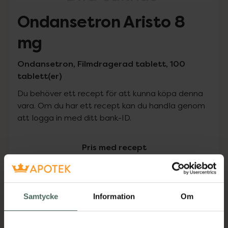
Ondansetron Aristo 8
mg
Ondansetron, Filmdragerad tablett, 100
tablett(er)
Du behöver ett recept för att kunna köpa denna
vara. Om du har ett recept kan du handla genom
att logga in med ditt bank-ID.
Pris med recept
Högkostnadsskyddet gäller
1291,25 kr
Samtycke
Information
Om
I apotek:
1291,25 kr