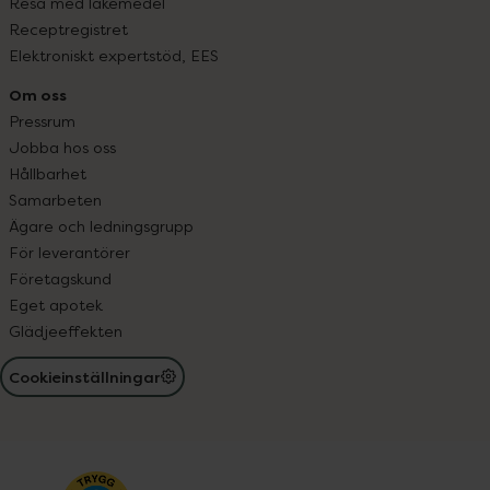
Resa med läkemedel
Receptregistret
Elektroniskt expertstöd, EES
Om oss
Pressrum
Jobba hos oss
Hållbarhet
Samarbeten
Ägare och ledningsgrupp
För leverantörer
Företagskund
Eget apotek
Glädjeeffekten
Cookieinställningar