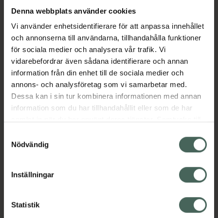
Denna webbplats använder cookies
Aktuella erbjudanden
Vi använder enhetsidentifierare för att anpassa innehållet
och annonserna till användarna, tillhandahålla funktioner
Beskrivning
Dölj
för sociala medier och analysera vår trafik. Vi
vidarebefordrar även sådana identifierare och annan
information från din enhet till de sociala medier och
Jämförpris
16,88 kr
/
st
annons- och analysföretag som vi samarbetar med.
Kategorier:
Dessa kan i sin tur kombinera informationen med annan
information som du har tillhandahållit eller som de har
samlat in när du har använt deras tjänster. Samtycke till
cookies är frivilligt och du kan när som helst ändra eller
Samtyckesval
återkalla ditt samtycke via webbplatsens
Nödvändig
cookieinställningar. Ett återkallat samtycke påverkar inte
lagligheten av behandling som skett innan återkallelsen.
Inställningar
Kronans Apotek finns här för dig. Du hittar oss från Skåne i
syd till Lappland i norr, och online i mobilen och på
Statistik
datorn. Oavsett vem du är så är det vårt uppdrag att