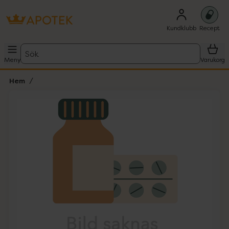
Kundklubb
Recept
Sök
Meny
Varukorg
Hem
Hoppa över Lista
Lista: . Innehåller 1 objekt.