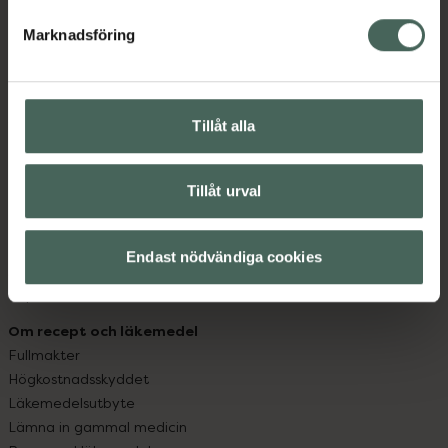
hjälpa just dig att må lite bättre. Välkommen att prata
med oss.
Marknadsföring
Kundservice
Kontakta oss
Tillåt alla
Vanliga frågor
Hitta apotek
Handla tryggt
Tillåt urval
Leverans, betalning och retur
Kundklubb
Sajtens tillgänglighet
Endast nödvändiga cookies
App
Köpvillkor
Om recept och läkemedel
Fullmakter
Högkostnadsskyddet
Läkemedelsutbyte
Lämna in gammal medicin