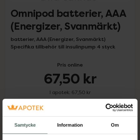
Omnipod batterier, AAA
(Energizer, Svanmärkt)
batterier, AAA (Energizer, Svanmärkt)
Specifika tillbehör till insulinpump 4 styck
Pris online
67,50 kr
I apotek:
67,50 kr
Omnipod batteri
Köp
Snabba leveranser
Samtycke
Information
Om
Finns i webblager