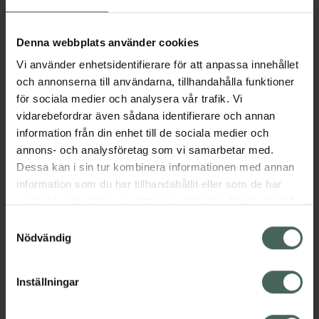
Aktuella erbjudanden
Denna webbplats använder cookies
Vi använder enhetsidentifierare för att anpassa innehållet
Beskrivning
Dölj
och annonserna till användarna, tillhandahålla funktioner
för sociala medier och analysera vår trafik. Vi
vidarebefordrar även sådana identifierare och annan
Läs alltid bipacksedeln innan
information från din enhet till de sociala medier och
användning.
annons- och analysföretag som vi samarbetar med.
Dessa kan i sin tur kombinera informationen med annan
EAN:
07046265822219
information som du har tillhandahållit eller som de har
samlat in när du har använt deras tjänster. Samtycke till
cookies är frivilligt och du kan när som helst ändra eller
Bipacksedel från FASS
Visa
Samtyckesval
återkalla ditt samtycke via webbplatsens
Nödvändig
cookieinställningar. Ett återkallat samtycke påverkar inte
lagligheten av behandling som skett innan återkallelsen.
Inställningar