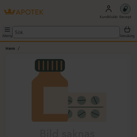
Kundklubb
Recept
Sök
Meny
Varukorg
Hem
Hoppa över Lista
Lista: . Innehåller 1 objekt.