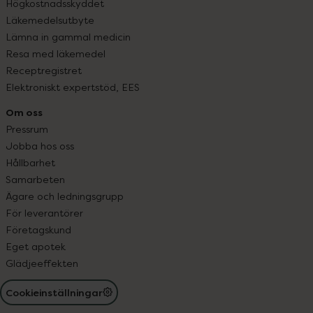
Högkostnadsskyddet
Läkemedelsutbyte
Lämna in gammal medicin
Resa med läkemedel
Receptregistret
Elektroniskt expertstöd, EES
Om oss
Pressrum
Jobba hos oss
Hållbarhet
Samarbeten
Ägare och ledningsgrupp
För leverantörer
Företagskund
Eget apotek
Glädjeeffekten
Cookieinställningar