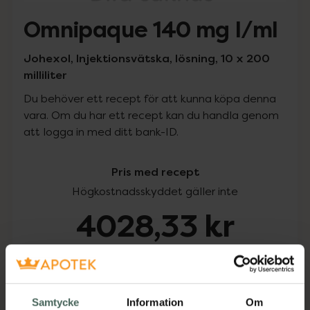
Omnipaque 140 mg I/ml
Johexol, Injektionsvätska, lösning, 10 x 200
milliliter
Du behöver ett recept för att kunna köpa denna
vara. Om du har ett recept kan du handla genom
att logga in med ditt bank-ID.
Pris med recept
Högkostnadsskyddet gäller inte
4028,33 kr
I apotek:
4028,33 kr
Köp via ditt recept
Samtycke
Information
Om