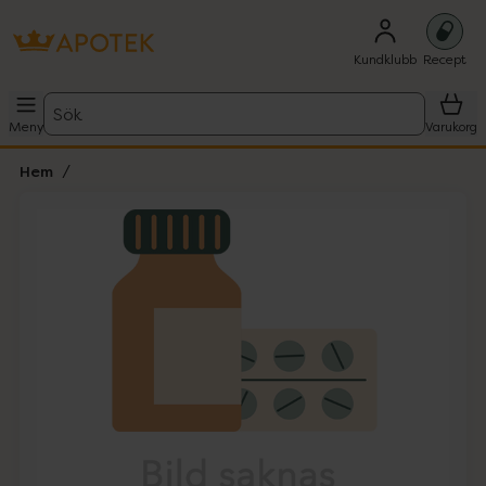
Kundklubb
Recept
Sök
Meny
Varukorg
Hem
Hoppa över Lista
Lista: . Innehåller 1 objekt.