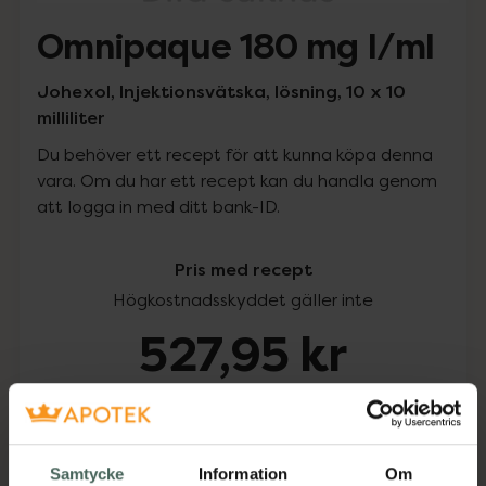
Omnipaque 180 mg I/ml
Johexol, Injektionsvätska, lösning, 10 x 10
milliliter
Du behöver ett recept för att kunna köpa denna
vara. Om du har ett recept kan du handla genom
att logga in med ditt bank-ID.
Pris med recept
Högkostnadsskyddet gäller inte
527,95 kr
I apotek:
527,95 kr
Köp via ditt recept
Samtycke
Information
Om