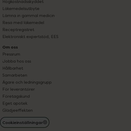
Högkostnadsskyddet
Läkemedelsutbyte
Lämna in gammal medicin
Resa med läkemedel
Receptregistret
Elektroniskt expertstöd, EES
Om oss
Pressrum
Jobba hos oss
Hållbarhet
Samarbeten
Ägare och ledningsgrupp
För leverantörer
Företagskund
Eget apotek
Glädjeeffekten
Cookieinställningar