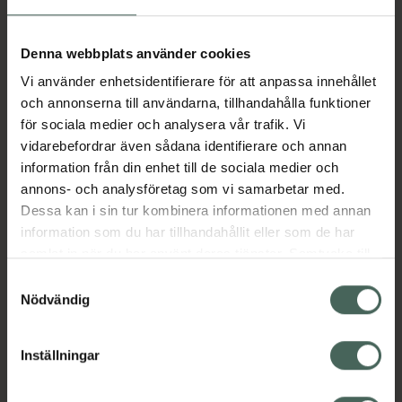
Aktuella erbjudanden
Denna webbplats använder cookies
Vi använder enhetsidentifierare för att anpassa innehållet
Beskrivning
Dölj
och annonserna till användarna, tillhandahålla funktioner
för sociala medier och analysera vår trafik. Vi
vidarebefordrar även sådana identifierare och annan
Läs alltid bipacksedeln innan
information från din enhet till de sociala medier och
användning.
annons- och analysföretag som vi samarbetar med.
Dessa kan i sin tur kombinera informationen med annan
EAN:
07046260658707
information som du har tillhandahållit eller som de har
samlat in när du har använt deras tjänster. Samtycke till
cookies är frivilligt och du kan när som helst ändra eller
Bipacksedel från FASS
Visa
Samtyckesval
återkalla ditt samtycke via webbplatsens
Nödvändig
cookieinställningar. Ett återkallat samtycke påverkar inte
lagligheten av behandling som skett innan återkallelsen.
Inställningar