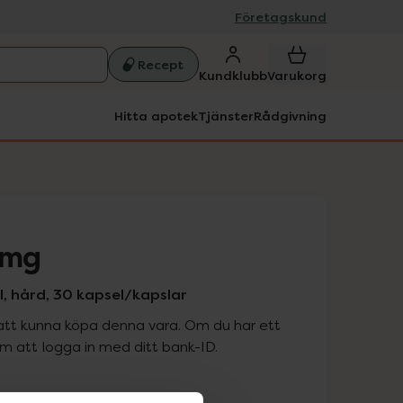
Företagskund
Recept
Kundklubb
Varukorg
Hitta apotek
Tjänster
Rådgivning
 mg
, hård, 30 kapsel/kapslar
att kunna köpa denna vara. Om du har ett
 att logga in med ditt bank-ID.
is med recept