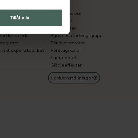
kter
Pressrum
tnadsskyddet
Jobba hos oss
Tillåt alla
edelsutbyte
Hållbarhet
in gammal medicin
Samarbeten
med läkemedel
Ägare och ledningsgrupp
registret
För leverantörer
oniskt expertstöd, EES
Företagskund
Eget apotek
Glädjeeffekten
Cookieinställningar