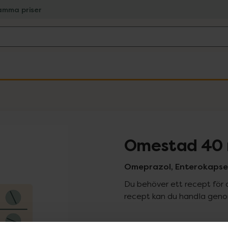
amma priser
Omestad 40
Omeprazol, Enterokapsel
Du behöver ett recept för 
recept kan du handla genom
Pr