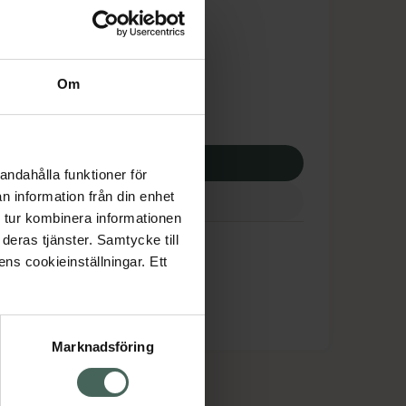
dsskyddet gäller inte
,26 kr
Om
apotek:
74,26 kr
p via ditt recept
andahålla funktioner för
n information från din enhet
 tur kombinera informationen
deras tjänster. Samtycke till
ens cookieinställningar. Ett
Marknadsföring
cept och läkemedel
Om oss