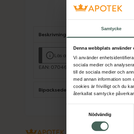
Samtycke
Beskrivning
Denna webbplats använder 
Läs alltid bipacksedeln innan använ
Vi använder enhetsidentifierar
sociala medier och analysera 
EAN:
07046264691755
till de sociala medier och a
med annan information som du 
cookies är frivilligt och du k
Bipacksedel från FASS
återkallat samtycke påverkar 
Samtyckesval
Nödvändig