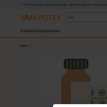
Fri frakt på receptbelagt
Brett utbud
Hälsos
Sök
Produkter
Erbjudanden
Hem
Hoppa över Lista
Lista: . Innehåller 1 objekt.