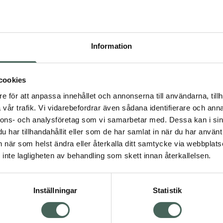
Högkostna
74
Information
Dölj
I 
cookies
Kö
dning.
e för att anpassa innehållet och annonserna till användarna, tillh
vår trafik. Vi vidarebefordrar även sådana identifierare och anna
nnons- och analysföretag som vi samarbetar med. Dessa kan i sin
Aktuella erbjudanden
har tillhandahållit eller som de har samlat in när du har använt 
an när som helst ändra eller återkalla ditt samtycke via webbplats
Visa
inte lagligheten av behandling som skett innan återkallelsen.
Inställningar
Statistik
Kundservice
Om re