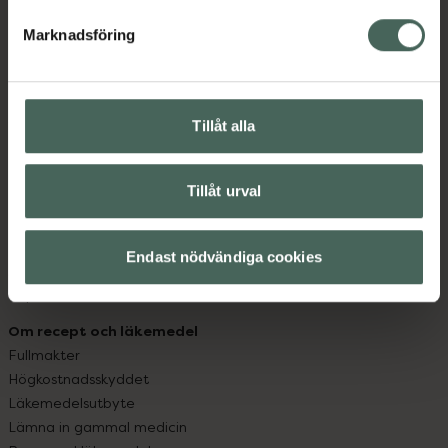
hjälpa just dig att må lite bättre. Välkommen att prata
med oss.
Marknadsföring
Kundservice
Kontakta oss
Tillåt alla
Vanliga frågor
Hitta apotek
Handla tryggt
Tillåt urval
Leverans, betalning och retur
Kundklubb
Sajtens tillgänglighet
Endast nödvändiga cookies
App
Köpvillkor
Om recept och läkemedel
Fullmakter
Högkostnadsskyddet
Läkemedelsutbyte
Lämna in gammal medicin