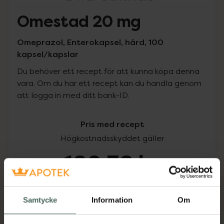
Omestad 20 mg
Omeprazol, Enterokapsel, hård, 100
kapsel/kapslar
Du behöver ett recept för att kunna köpa denna
vara. Om du har ett recept kan du handla genom
att logga in med ditt bank-ID.
Pris med recept
Högkostnadsskyddet gäller
180,38 kr
I apotek:
180,38 kr
Samtycke
Information
Om
Köp via ditt recept