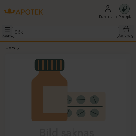
Kundklubb
Recept
Sök
Meny
Varukorg
Hem
Hoppa över Lista
Lista: . Innehåller 1 objekt.