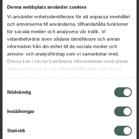
Denna webbplats använder cookies
Aktuella erbjudanden
Vi använder enhetsidentifierare för att anpassa innehållet
och annonserna till användarna, tillhandahålla funktioner
för sociala medier och analysera vår trafik. Vi
Beskrivning
Dölj
vidarebefordrar även sådana identifierare och annan
information från din enhet till de sociala medier och
EAN:
07046264294826
annons- och analysföretag som vi samarbetar med.
Dessa kan i sin tur kombinera informationen med annan
information som du har tillhandahållit eller som de har
Bipacksedel från FASS
Visa
samlat in när du har använt deras tjänster. Samtycke till
cookies är frivilligt och du kan när som helst ändra eller
Samtyckesval
återkalla ditt samtycke via webbplatsens
Nödvändig
cookieinställningar. Ett återkallat samtycke påverkar inte
lagligheten av behandling som skett innan återkallelsen.
Inställningar
Kronans Apotek finns här för dig. Du hittar oss från Skåne i
syd till Lappland i norr, och online i mobilen och på
Statistik
datorn. Oavsett vem du är så är det vårt uppdrag att