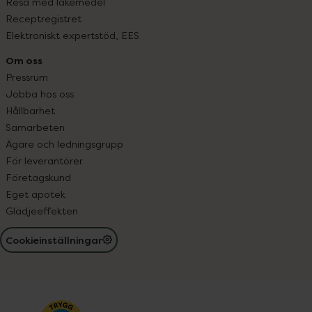
Resa med läkemedel
Receptregistret
Elektroniskt expertstöd, EES
Om oss
Pressrum
Jobba hos oss
Hållbarhet
Samarbeten
Ägare och ledningsgrupp
För leverantörer
Företagskund
Eget apotek
Glädjeeffekten
Cookieinställningar