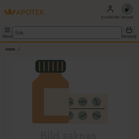
Kundklubb
Recept
Sök
Meny
Varukorg
Hem
Hoppa över Lista
Lista: . Innehåller 1 objekt.