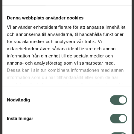
Aktuella erbjudanden
Denna webbplats använder cookies
Vi använder enhetsidentifierare för att anpassa innehållet
Beskrivning
Dölj
och annonserna till användarna, tillhandahålla funktioner
för sociala medier och analysera vår trafik. Vi
vidarebefordrar även sådana identifierare och annan
Läs alltid bipacksedeln innan
information från din enhet till de sociala medier och
användning.
annons- och analysföretag som vi samarbetar med.
Dessa kan i sin tur kombinera informationen med annan
EAN:
07046260792715
information som du har tillhandahållit eller som de har
samlat in när du har använt deras tjänster. Samtycke till
cookies är frivilligt och du kan när som helst ändra eller
Bipacksedel från FASS
Visa
Samtyckesval
återkalla ditt samtycke via webbplatsens
Nödvändig
cookieinställningar. Ett återkallat samtycke påverkar inte
lagligheten av behandling som skett innan återkallelsen.
Inställningar