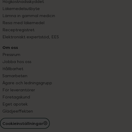
Högkostnadsskyddet
Läkemedelsutbyte
Lämna in gammal medicin
Resa med läkemedel
Receptregistret
Elektroniskt expertstöd, EES
Om oss
Pressrum
Jobba hos oss
Hållbarhet
Samarbeten
Ägare och ledningsgrupp
För leverantörer
Företagskund
Eget apotek
Glädjeeffekten
Cookieinställningar