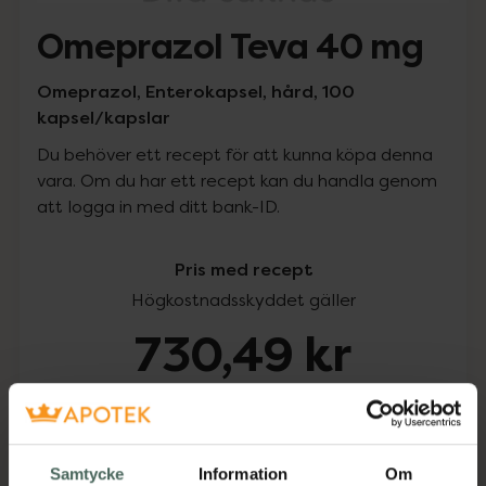
Omeprazol Teva 40 mg
Omeprazol, Enterokapsel, hård, 100
kapsel/kapslar
Du behöver ett recept för att kunna köpa denna
vara. Om du har ett recept kan du handla genom
att logga in med ditt bank-ID.
Pris med recept
Högkostnadsskyddet gäller
730,49 kr
I apotek:
730,49 kr
Köp via ditt recept
Samtycke
Information
Om